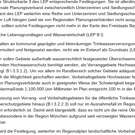
ie Strukturkarte 3 des LEP entsprechende Festlegungen. Sie ist allerding
nale Planungsverband zwischenzeitlich Unterzentren und Siedlungssc
ext des LEP weiterhin eine Reihe von Unterzentren und Siedlungsschw
der Luft hängen (weil sie von Regionalen Planungsverbänden nicht ausg
s sollten solche Festlegungen nicht mehr in der Karte des Freistaats B
iche Lebensgrundlagen und Wasserwirtschaft (LEP B I)
halten an kommunal geprägter und kleinräumiger Trinkwasserversorgu
formuliert und festgesetzt werden, nicht wie im Entwurf als Grundsatz (LE
r sollen Gebiete außerhalb wasserrechtlich festgesetzter Überschwem
nden Hochwasserschutz benötigt werden, als Vorranggebiete Hochwass
gl. B I 3.3.1.2). Um vor allem im Randbereich solcher Gebiete adäqua
ch die Möglichkeit geschaffen werden, Vorbehaltsgebiete Hochwasser f
n Planungsverbände auch in geeigneter Weise der Schwierigkeit bege
lanmaßstab 1:100.000 (ein Millimeter im Plan entspricht 100 m in der Re
isung von Vorrang- und Vorbehaltsgebieten für die öffentliche Trinkw
erschutzgebiete hinaus (B I 3.2.2.3) soll nur im Ausnahmefall im Region
n erforderlich ist. Damit wird klargestellt, dass es nicht um die rein
insbesondere in der Region München aufgrund weit verzweigter Wasser
bar.
ird die Festlegung, weiterhin im Regionalplan landschaftliche Vorbeha