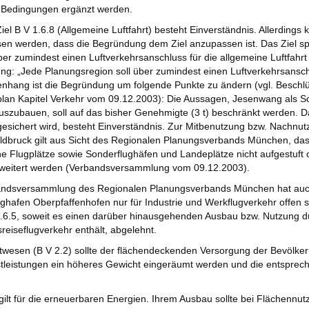
 Bedingungen ergänzt werden.
iel B V 1.6.8 (Allgemeine Luftfahrt) besteht Einverständnis. Allerdings 
en werden, dass die Begründung dem Ziel anzupassen ist. Das Ziel spr
er zumindest einen Luftverkehrsanschluss für die allgemeine Luftfahrt 
g: „Jede Planungsregion soll über zumindest einen Luftverkehrsansch
hang ist die Begründung um folgende Punkte zu ändern (vgl. Besch
lan Kapitel Verkehr vom 09.12.2003): Die Aussagen, Jesenwang als Sc
auszubauen, soll auf das bisher Genehmigte (3 t) beschränkt werden. 
esichert wird, besteht Einverständnis. Zur Mitbenutzung bzw. Nachnutz
ldbruck gilt aus Sicht des Regionalen Planungsverbands München, das
che Flugplätze sowie Sonderflughäfen und Landeplätze nicht aufgestuft
rweitert werden (Verbandsversammlung vom 09.12.2003).
andsversammlung des Regionalen Planungsverbands München hat auch
ghafen Oberpfaffenhofen nur für Industrie und Werkflugverkehr offen 
1.6.5, soweit es einen darüber hinausgehenden Ausbau bzw. Nutzung d
reiseflugverkehr enthält, abgelehnt.
wesen (B V 2.2) sollte der flächendeckenden Versorgung der Bevölke
tleistungen ein höheres Gewicht eingeräumt werden und die entspreche
gilt für die erneuerbaren Energien. Ihrem Ausbau sollte bei Flächennutz