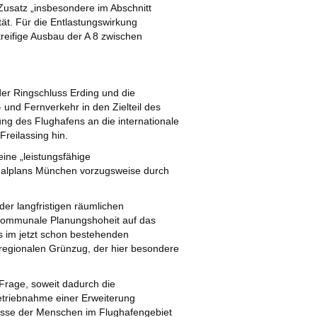
usatz „insbesondere im Abschnitt
tät. Für die Entlastungswirkung
treifige Ausbau der A 8 zwischen
er Ringschluss Erding und die
und Fernverkehr in den Zielteil des
 des Flughafens an die internationale
reilassing hin.
ne „leistungsfähige
onalplans München vorzugsweise durch
er langfristigen räumlichen
ie kommunale Planungshoheit auf das
s im jetzt schon bestehenden
m regionalen Grünzug, der hier besondere
Frage, soweit dadurch die
etriebnahme einer Erweiterung
eresse der Menschen im Flughafengebiet