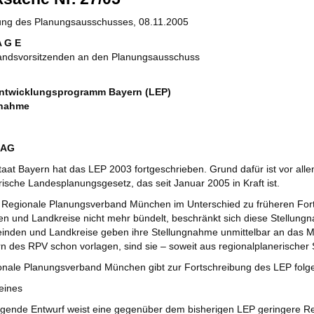
zung des Planungsausschusses, 08.11.2005
A G E
andsvorsitzenden an den Planungsausschuss
ntwicklungsprogramm Bayern (LEP)
gnahme
RAG
taat Bayern hat das LEP 2003 fortgeschrieben. Grund dafür ist vor al
ische Landesplanungsgesetz, das seit Januar 2005 in Kraft ist.
r Regionale Planungsverband München im Unterschied zu früheren For
 und Landkreise nicht mehr bündelt, beschränkt sich diese Stellungna
inden und Landkreise geben ihre Stellungnahme unmittelbar an das M
rn des RPV schon vorlagen, sind sie – soweit aus regionalplanerischer Si
onale Planungsverband München gibt zur Fortschreibung des LEP folg
eines
egende Entwurf weist eine gegenüber dem bisherigen LEP geringere R