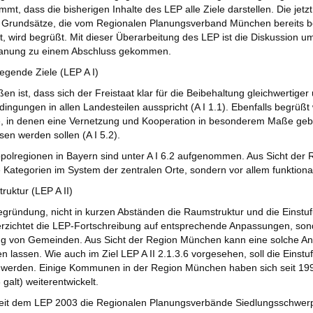
mt, dass die bisherigen Inhalte des LEP alle Ziele darstellen. Die je
 Grundsätze, die vom Regionalen Planungsverband München bereits be
t, wird begrüßt. Mit dieser Überarbeitung des LEP ist die Diskussion u
anung zu einem Abschluss gekommen.
egende Ziele (LEP A I)
en ist, dass sich der Freistaat klar für die Beibehaltung gleichwertig
dingungen in allen Landesteilen ausspricht (A I 1.1). Ebenfalls begrüßt
, in denen eine Vernetzung und Kooperation in besonderem Maße gebo
en werden sollen (A I 5.2).
polregionen in Bayern sind unter A I 6.2 aufgenommen. Aus Sicht der Re
 Kategorien im System der zentralen Orte, sondern vor allem funktion
ruktur (LEP A II)
egründung, nicht in kurzen Abständen die Raumstruktur und die Einstuf
erzichtet die LEP-Fortschreibung auf entsprechende Anpassungen, sonder
g von Gemeinden. Aus Sicht der Region München kann eine solche Anp
en lassen. Wie auch im Ziel LEP A II 2.1.3.6 vorgesehen, soll die Einstu
 werden. Einige Kommunen in der Region München haben sich seit 199
galt) weiterentwickelt.
eit dem LEP 2003 die Regionalen Planungsverbände Siedlungsschwerp