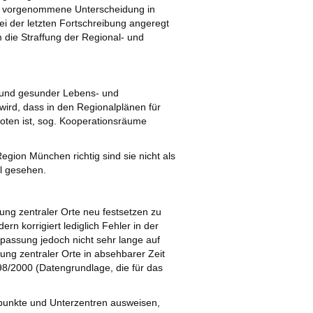
tzt vorgenommene Unterscheidung in
i der letzten Fortschreibung angeregt
m die Straffung der Regional- und
er und gesunder Lebens- und
 wird, dass in den Regionalplänen für
ten ist, sog. Kooperationsräume
gion München richtig sind sie nicht als
al gesehen.
ung zentraler Orte neu festsetzen zu
n korrigiert lediglich Fehler in der
assung jedoch nicht sehr lange auf
fung zentraler Orte in absehbarer Zeit
8/2000 (Datengrundlage, die für das
unkte und Unterzentren ausweisen,