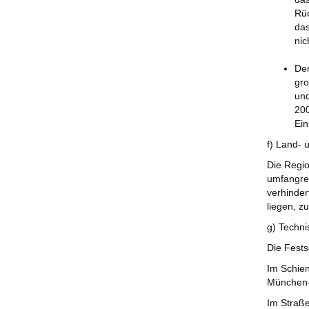
Rüc
das
nic
Der
gro
und
200
Ein
f) Land- 
Die Regio
umfangrei
verhinder
liegen, z
g) Techni
Die Fests
Im Schien
München-
Im Straß