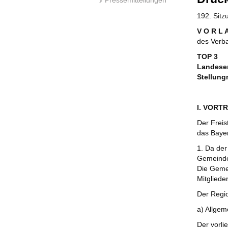
192. Sit
V O R L 
des Verb
TOP 3
Landese
Stellun
I. VORT
Der Freis
das Bayer
1. Da de
Gemeinden
Die Geme
Mitgliede
Der Regi
a) Allgem
Der vorli