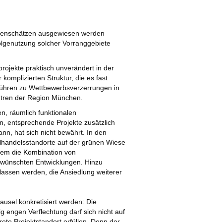
odenschätzen ausgewiesen werden
folgenutzung solcher Vorranggebiete
ßprojekte praktisch unverändert in der
komplizierten Struktur, die es fast
 führen zu Wettbewerbsverzerrungen in
entren der Region München.
n, räumlich funktionalen
 entsprechende Projekte zusätzlich
n, hat sich nicht bewährt. In den
zelhandelsstandorte auf der grünen Wiese
em die Kombination von
 erwünschten Entwicklungen. Hinzu
lassen werden, die Ansiedlung weiterer
ausel konkretisiert werden: Die
 engen Verflechtung darf sich nicht auf
te Projektstandort erfüllen. Denn der