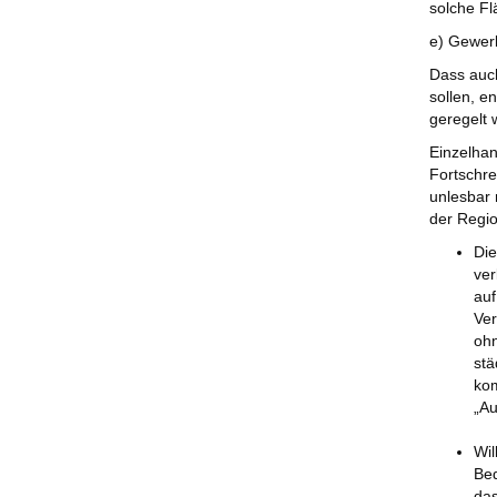
solche Fl
e) Gewerb
Dass auc
sollen, e
geregelt 
Einzelhan
Fortschre
unlesbar 
der Regio
Die
ver
auf
Ver
oh
stä
kom
„Au
Wil
Bed
das