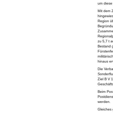
um diese
Mit dem Z
hingewies
Region üb
Begründun
Zusammen
Regionalp
zu 5,7 t 
Bestand g
Fürstenfe
militäris
hinaus e
Die Verb
Sonderflu
Ziel B V 
Geschäfts
Beim Post
Postdiens
werden.
Gleiches 