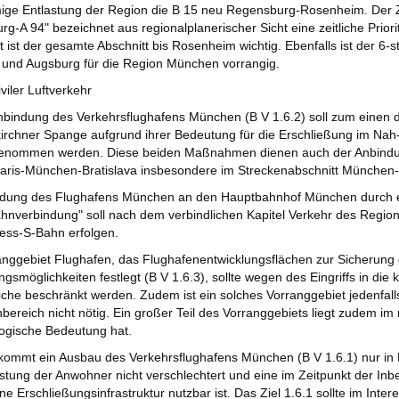
ige Entlastung der Region die B 15 neu Regensburg-Rosenheim. Der Z
g-A 94" bezeichnet aus regionalplanerischer Sicht eine zeitliche Priori
 ist der gesamte Abschnitt bis Rosenheim wichtig. Ebenfalls ist der 6-s
und Augsburg für die Region München vorrangig.
viler Luftverkehr
nbindung des Verkehrsflughafens München (B V 1.6.2) soll zum einen d
irchner Spange aufgrund ihrer Bedeutung für die Erschließung im Nah- 
enommen werden. Diese beiden Maßnahmen dienen auch der Anbindung
aris-München-Bratislava insbesondere im Streckenabschnitt München-F
ndung des Flughafens München an den Hauptbahnhof München durch ei
hnverbindung" soll nach dem verbindlichen Kapitel Verkehr des Regi
ess-S-Bahn erfolgen.
nggebiet Flughafen, das Flughafenentwicklungsflächen zur Sicherung d
ngsmöglichkeiten festlegt (B V 1.6.3), sollte wegen des Eingriffs in d
iche beschränkt werden. Zudem ist ein solches Vorranggebiet jedenfall
bereich nicht nötig. Ein großer Teil des Vorranggebiets liegt zudem i
ogische Bedeutung hat.
kommt ein Ausbau des Verkehrsflughafens München (B V 1.6.1) nur in 
tung der Anwohner nicht verschlechtert und eine im Zeitpunkt der Inb
e Erschließungsinfrastruktur nutzbar ist. Das Ziel 1.6.1 sollte im Int