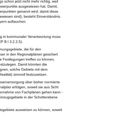
s schon jetzt nicht mehr richtig, weil
hwerpunkte ausgewiesen hat. Damit,
erpunkten genannt wird, damit diese
ewiesen sind), besteht Einverständnis.
ayern auftauchen.
ng in kommunaler Verantwortung muss
P B I 3.2.2.5).
mungsgebiete, die für den
er in den Regionalplänen gesichert
te Festlegungen treffen zu können,
estzulegen. Damit könnten die
gnen, solche Gebiete mit dem
alität) sinnvoll festzusetzen.
asserversorgung über bisher normierte
alplan erfolgen, soweit sie aus Sicht
e Übernahme von Fachplänen gehen kann -
einzugsgebiete in der Schotterebene
ltsgebiete ausweisen zu können, soweit