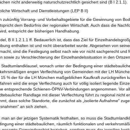
ächen nicht anderweitig naturschutzrechtlich gesichert sind (B I 2.1.1).
liche Wirtschaft und Dienstleistungen (LEP B II)
h zukünftig Vorrang- und Vorbehaltsgebiete für die Gewinnung von B
ntspricht dem Bedürfnis der regionalen Wirtschaft. Auch dass die Nach
wird, entspricht der bisherigen Handhabung.
del, B II 1.2.1.1 ff. Bedauerlich ist, dass das Ziel für Einzelhandelsgro
ibung enthalten ist und nicht überarbeitet wurde. Abgesehen von seiner 
macht, sind die Festlegung selbst nach wie vor nicht sachgerecht und
n sowie zu Verschlechterung der Einzelhandelssituation in den Ortsz
 Stadtumlandklausel, wonach unter der Bedingung einer städtebauliche
kehrsmäßigen engen Verflechtung von Gemeinden mit der LH München,
 15 % der für die LH München maßgeblichen Kaufkraft zurückgreifen kan
fahren wird die enge Verflechtung auch für völlig isoliert liegende Ein
ne entsprechende Schienen-ÖPNV-Verbindungen angenommen. Vor all
dtebaulicher Randlage mit dieser Verflechtung führt zu regional nicht
mt, dass solche Standorte, die zunächst als „isolierte Aufnahme" zuge
snahmen" an sich ziehen.
l man an der jetzigen Systematik festhalten, so muss die Stadtumlandkl
ingung einer städtebaulichen, räumlich funktionalen und verkehrsmäßig
 gesamte Gemeindegebiet beziehen, sondern muss der jeweilige konkre