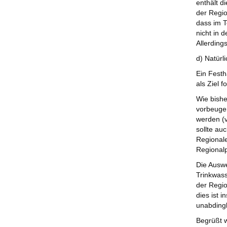
enthält d
der Regio
dass im T
nicht in 
Allerding
d) Natürl
Ein Fest
als Ziel 
Wie bishe
vorbeuge
werden (v
sollte au
Regionale
Regionalp
Die Auswe
Trinkwass
der Regio
dies ist 
unabding
Begrüßt w