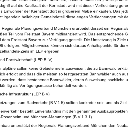
kgriff auf die Kaufkraft der Kernstadt wird mit dieser Verflechtung ger
s Einwohner der Kernstadt dort in größerem Maße einkaufen. Das jedo
ht irgendein beliebiger Gemeindeteil diese engen Verflechtungen mit
 Regionale Planungsverband München erarbeitet derzeit ein Regional
ßen Teil vom Freistaat Bayern mitfinanziert wird. Das entsprechende 
 dem Freistaat Bayern zur Verfügung gestellt. Die Umsetzung in Ziele
6 erfolgen. Möglicherweise können sich daraus Anhaltspunkte für die 
zelhandels-Ziels im LEP ergeben
und Forstwirtschaft (LEP B IV)
nalpläne sollen keine Gebiete mehr ausweisen, die zu Bannwald erklärt 
ch erfolgt und dass die meisten so festgesetzten Bannwälder auch a
t werden, dass bestehende Bannwälder, deren Ausweisung sachliche u
ukünftig als Verfügungsmasse behandelt werden.
sche Infrastruktur (LEP B V)
etzungen zum Radverkehr (B V 1.5) sollten konkreter sein und als Ziel 
enverkehr besteht Einverständnis mit den genannten Ausbauprojekten
Rosenheim und München-Memmingen (B V 1.3.1).
enbau unterstützt der Regionale Planungsverband München den Neuba