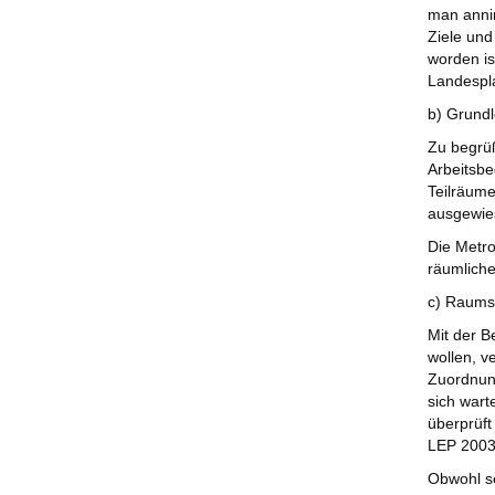
man annim
Ziele und
worden is
Landespl
b) Grundl
Zu begrüß
Arbeitsbe
Teilräume
ausgewies
Die Metro
räumliche
c) Raumst
Mit der B
wollen, v
Zuordnun
sich wart
überprüft
LEP 2003 
Obwohl s