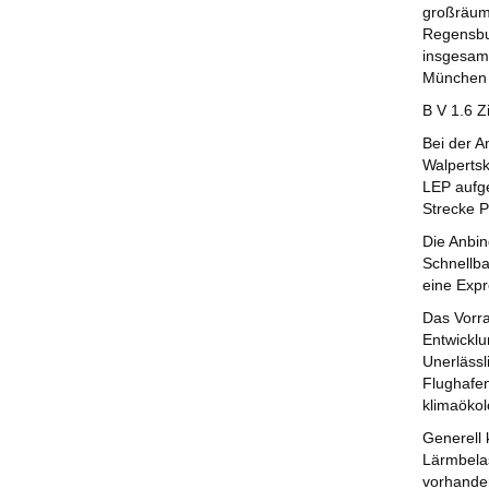
großräum
Regensbur
insgesamt
München 
B V 1.6 Zi
Bei der A
Walpertsk
LEP aufg
Strecke P
Die Anbi
Schnellba
eine Expr
Das Vorra
Entwicklu
Unerlässl
Flughafen
klimaökol
Generell 
Lärmbelas
vorhanden