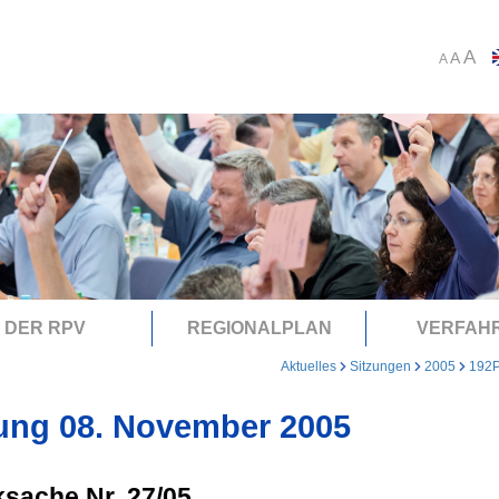
A
A
A
DER RPV
REGIONALPLAN
VERFAH
Aktuelles
Sitzungen
2005
192
ung 08. November 2005
sache Nr. 27/05