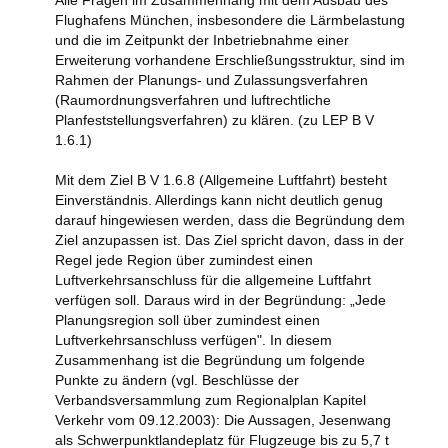
Alle Fragen im Zusammenhang mit dem Ausbau des
Flughafens München, insbesondere die Lärmbelastung
und die im Zeitpunkt der Inbetriebnahme einer
Erweiterung vorhandene Erschließungsstruktur, sind im
Rahmen der Planungs- und Zulassungsverfahren
(Raumordnungsverfahren und luftrechtliche
Planfeststellungsverfahren) zu klären. (zu LEP B V
1.6.1)
Mit dem Ziel B V 1.6.8 (Allgemeine Luftfahrt) besteht
Einverständnis. Allerdings kann nicht deutlich genug
darauf hingewiesen werden, dass die Begründung dem
Ziel anzupassen ist. Das Ziel spricht davon, dass in der
Regel jede Region über zumindest einen
Luftverkehrsanschluss für die allgemeine Luftfahrt
verfügen soll. Daraus wird in der Begründung: „Jede
Planungsregion soll über zumindest einen
Luftverkehrsanschluss verfügen". In diesem
Zusammenhang ist die Begründung um folgende
Punkte zu ändern (vgl. Beschlüsse der
Verbandsversammlung zum Regionalplan Kapitel
Verkehr vom 09.12.2003): Die Aussagen, Jesenwang
als Schwerpunktlandeplatz für Flugzeuge bis zu 5,7 t