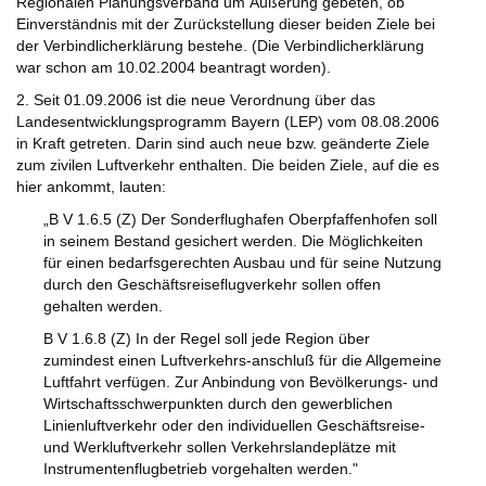
Regionalen Planungsverband um Äußerung gebeten, ob
Einverständnis mit der Zurückstellung dieser beiden Ziele bei
der Verbindlicherklärung bestehe. (Die Verbindlicherklärung
war schon am 10.02.2004 beantragt worden).
2. Seit 01.09.2006 ist die neue Verordnung über das
Landesentwicklungsprogramm Bayern (LEP) vom 08.08.2006
in Kraft getreten. Darin sind auch neue bzw. geänderte Ziele
zum zivilen Luftverkehr enthalten. Die beiden Ziele, auf die es
hier ankommt, lauten:
„B V 1.6.5 (Z) Der Sonderflughafen Oberpfaffenhofen soll
in seinem Bestand gesichert werden. Die Möglichkeiten
für einen bedarfsgerechten Ausbau und für seine Nutzung
durch den Geschäftsreiseflugverkehr sollen offen
gehalten werden.
B V 1.6.8 (Z) In der Regel soll jede Region über
zumindest einen Luftverkehrs-anschluß für die Allgemeine
Luftfahrt verfügen. Zur Anbindung von Bevölkerungs- und
Wirtschaftsschwerpunkten durch den gewerblichen
Linienluftverkehr oder den individuellen Geschäftsreise-
und Werkluftverkehr sollen Verkehrslandeplätze mit
Instrumentenflugbetrieb vorgehalten werden."