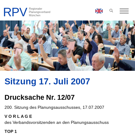
Toggle
naviga
Sitzung 17. Juli 2007
Drucksache Nr. 12/07
200. Sitzung des Planungsausschusses, 17.07.2007
V O R L A G E
des Verbandsvorsitzenden an den Planungsausschuss
TOP 1