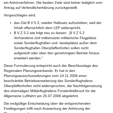
ein Anhörverfahren. Die beiden Ziele sind bisher lediglich vom
Antrag auf Verbindlicherklärung zurückgestellt.
Vorgeschlagen wird,
das Ziel B V 5.3, zweiter Halbsatz aufzuheben, weil der
Inhalt offensichtlich dem LEP widerspricht.
B V Z 5.2 wie folgt neu zu fassen: „B V Z 5.2
Vorhandene zivil mitbenutzte militärische Flugplätze
sowie Sonderflughäfen und -landeplätze außer dem
Sonderflughafen Oberpfaffenhofen sollen nicht
aufgestuft oder über den genehmigten Betrieb hinaus
erweitert werden."
Diese Formulierung entspricht auch der Beschlusslage des
Regionalen Planungsverbands. Er hat in den
Planungsausschusssitzungen vom 14.11.2006 einer
beschränkte Betriebserweiterung des Sonderflughafens
Oberpfaffenhofen nicht widersprochen, die Nachfolgenutzung
des ehemaligen Militärflughafens Fürstenfeldbruck für die
Allgemeine Luftfahrt am 25.07.2006 abgelehnt.
Die endgültige Entscheidung über die entsprechenden
Festlegungen trifft nach Auswertung der Anhörung der