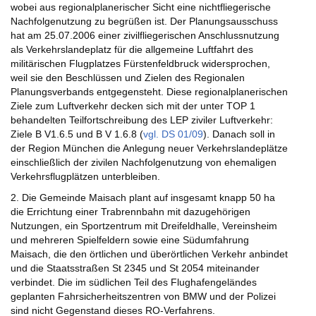
wobei aus regionalplanerischer Sicht eine nichtfliegerische
Nachfolgenutzung zu begrüßen ist. Der Planungsausschuss
hat am 25.07.2006 einer zivilfliegerischen Anschlussnutzung
als Verkehrslandeplatz für die allgemeine Luftfahrt des
militärischen Flugplatzes Fürstenfeldbruck widersprochen,
weil sie den Beschlüssen und Zielen des Regionalen
Planungsverbands entgegensteht. Diese regionalplanerischen
Ziele zum Luftverkehr decken sich mit der unter TOP 1
behandelten Teilfortschreibung des LEP ziviler Luftverkehr:
Ziele B V1.6.5 und B V 1.6.8 (
vgl. DS 01/09
). Danach soll in
der Region München die Anlegung neuer Verkehrslandeplätze
einschließlich der zivilen Nachfolgenutzung von ehemaligen
Verkehrsflugplätzen unterbleiben.
2. Die Gemeinde Maisach plant auf insgesamt knapp 50 ha
die Errichtung einer Trabrennbahn mit dazugehörigen
Nutzungen, ein Sportzentrum mit Dreifeldhalle, Vereinsheim
und mehreren Spielfeldern sowie eine Südumfahrung
Maisach, die den örtlichen und überörtlichen Verkehr anbindet
und die Staatsstraßen St 2345 und St 2054 miteinander
verbindet. Die im südlichen Teil des Flughafengeländes
geplanten Fahrsicherheitszentren von BMW und der Polizei
sind nicht Gegenstand dieses RO-Verfahrens.