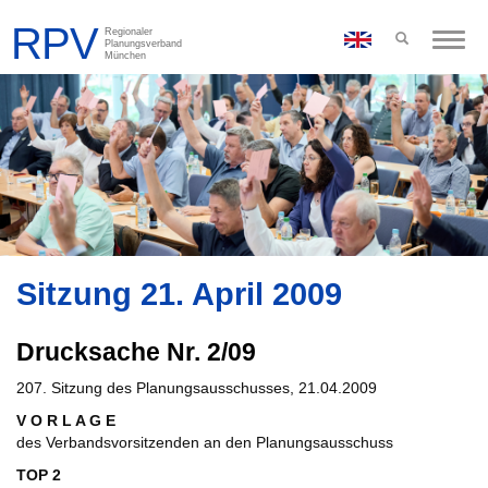
Toggle
naviga
Sitzung 21. April 2009
Drucksache Nr. 2/09
207. Sitzung des Planungsausschusses, 21.04.2009
V O R L A G E
des Verbandsvorsitzenden an den Planungsausschuss
TOP 2