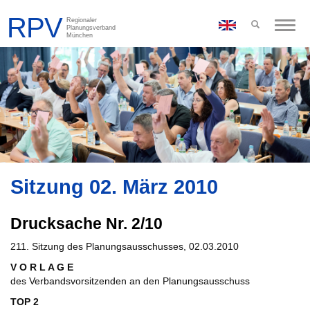
Toggle
naviga
Sitzung 02. März 2010
Drucksache Nr. 2/10
211. Sitzung des Planungsausschusses, 02.03.2010
V O R L A G E
des Verbandsvorsitzenden an den Planungsausschuss
TOP 2