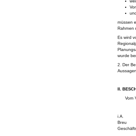
wei
Vor
und
müssen e
Rahmen un
Es wird v
Regional
Planungsa
wurde ber
2. Der Be
Aussagen
II. BES
Vom V
i.A.
Breu
Geschäft