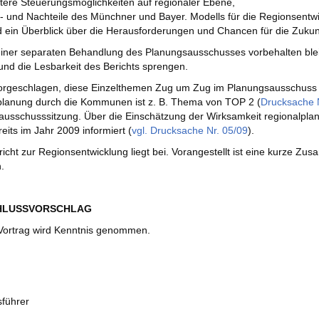
tere Steuerungsmöglichkeiten auf regionaler Ebene,
- und Nachteile des Münchner und Bayer. Modells für die Regionsentwi
 ein Überblick über die Herausforderungen und Chancen für die Zuku
iner separaten Behandlung des Planungsausschusses vorbehalten blei
d die Lesbarkeit des Berichts sprengen.
orgeschlagen, diese Einzelthemen Zug um Zug im Planungsausschuss a
planung durch die Kommunen ist z. B. Thema von TOP 2 (
Drucksache N
usschusssitzung. Über die Einschätzung der Wirksamkeit regionalpla
eits im Jahr 2009 informiert (
vgl. Drucksache Nr. 05/09
).
richt zur Regionsentwicklung liegt bei. Vorangestellt ist eine kurze Z
.
CHLUSSVORSCHLAG
ortrag wird Kenntnis genommen.
sführer