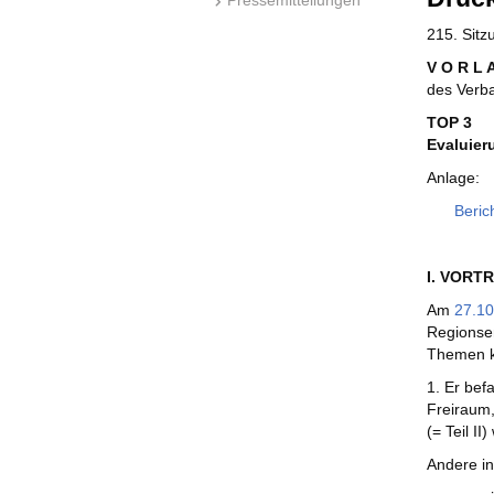
215. Sit
V O R L 
des Verb
TOP 3
Evaluier
Anlage:
Beric
I. VORT
Am
27.10
Regionse
Themen ka
1. Er bef
Freiraum,
(= Teil II
Andere i