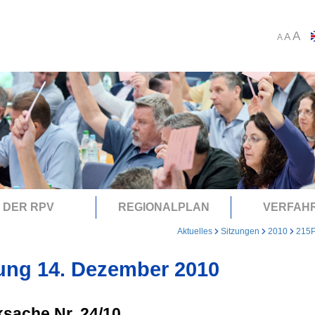
A
A
A
DER RPV
REGIONALPLAN
VERFAH
Aktuelles
Sitzungen
2010
215
ung 14. Dezember 2010
sache Nr. 24/10