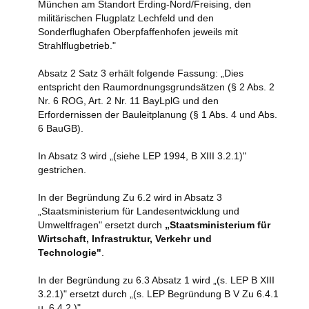
München am Standort Erding-Nord/Freising, den
militärischen Flugplatz Lechfeld und den
Sonderflughafen Oberpfaffenhofen jeweils mit
Strahlflugbetrieb."
Absatz 2 Satz 3 erhält folgende Fassung: „Dies
entspricht den Raumordnungsgrundsätzen (§ 2 Abs. 2
Nr. 6 ROG, Art. 2 Nr. 11 BayLplG und den
Erfordernissen der Bauleitplanung (§ 1 Abs. 4 und Abs.
6 BauGB).
In Absatz 3 wird „(siehe LEP 1994, B XIII 3.2.1)"
gestrichen.
In der Begründung Zu 6.2 wird in Absatz 3
„Staatsministerium für Landesentwicklung und
Umweltfragen" ersetzt durch
„Staatsministerium für
Wirtschaft, Infrastruktur, Verkehr und
Technologie"
.
In der Begründung zu 6.3 Absatz 1 wird „(s. LEP B XIII
3.2.1)" ersetzt durch „(s. LEP Begründung B V Zu 6.4.1
u. 6.4.2 )".