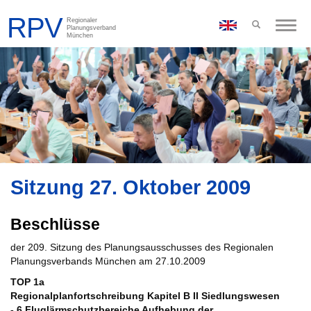
Toggle
naviga
Sitzung 27. Oktober 2009
Beschlüsse
der 209. Sitzung des Planungsausschusses des Regionalen
Planungsverbands München am 27.10.2009
TOP 1a
Regionalplanfortschreibung Kapitel B II Siedlungswesen
- 6 Fluglärmschutzbereiche Aufhebung der