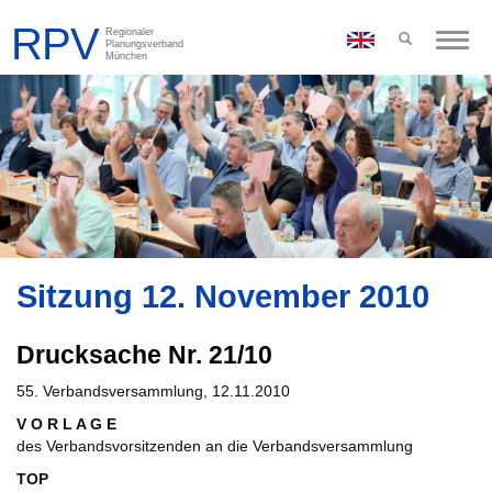
Toggle
naviga
Sitzung 12. November 2010
Drucksache Nr. 21/10
55. Verbandsversammlung, 12.11.2010
V O R L A G E
des Verbandsvorsitzenden an die Verbandsversammlung
TOP