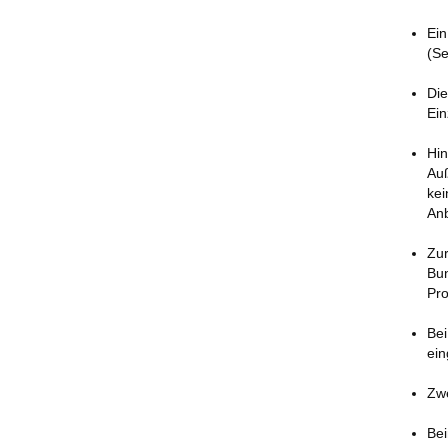
Ein
(Se
Die
Ein
Hin
Auß
kei
Anb
Zur
Bun
Pro
Bei
ein
Zwe
Bei