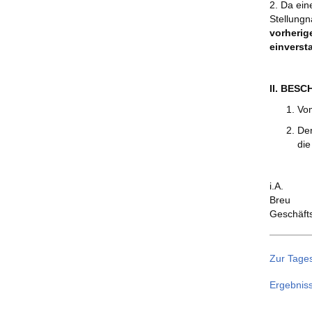
2. Da ein
Stellung
vorherig
einverst
II. BES
Vom
Der
die
i.A.
Breu
Geschäft
Zur Tage
Ergebnis