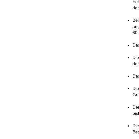
Fes
den
Bei
ang
60,
Das
Die
den
Das
Die
Gru
Den
bis
Die
Be