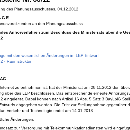
zung des Planungsausschusses, 04.12.2012
A G E
andsvorsitzenden an den Planungsausschuss
des Anhörverfahren zum Beschluss des Ministerrats über die Ge
12
ge mit den wesentlichen Änderungen im LEP-Entwurf
 2 - Raumstruktur
RAG
nternet zu entnehmen ist, hat der Ministerrat am 28.11.2012 den über
ng über das LEP beschlossen. Das entsprechende erneute Anhörungsv
2 eingeleitet. Dabei können nach Artikel 16 Abs. 5 Satz 3 BayLplG S
ntwurfs abgegeben werden. Die Frist zur Stellungnahme gegenüber de
ktur, Verkehr und Technologie endet am 14.01.2013.
tliche Änderungen:
ndsatz zur Versorgung mit Telekommunikationsdiensten wird eingefügt 