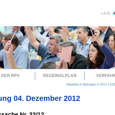
A
A
A
DER RPV
REGIONALPLAN
VERFAH
Aktuelles
Sitzungen
2012
22
ung 04. Dezember 2012
sache Nr. 33/12