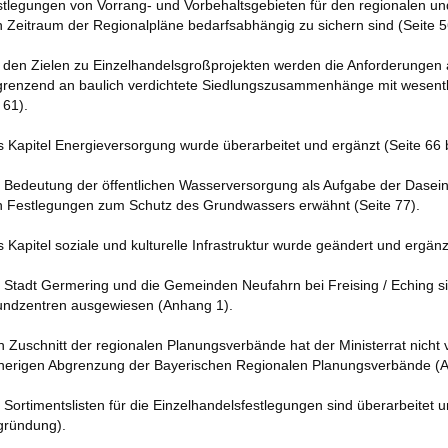
tlegungen von Vorrang- und Vorbehaltsgebieten für den regionalen un
 Zeitraum der Regionalpläne bedarfsabhängig zu sichern sind (Seite 5
 den Zielen zu Einzelhandelsgroßprojekten werden die Anforderungen an
renzend an baulich verdichtete Siedlungszusammenhänge mit wesentli
 61).
 Kapitel Energieversorgung wurde überarbeitet und ergänzt (Seite 66 b
 Bedeutung der öffentlichen Wasserversorgung als Aufgabe der Dasei
 Festlegungen zum Schutz des Grundwassers erwähnt (Seite 77).
 Kapitel soziale und kulturelle Infrastruktur wurde geändert und ergänzt
 Stadt Germering und die Gemeinden Neufahrn bei Freising / Eching sind
ndzentren ausgewiesen (Anhang 1).
 Zuschnitt der regionalen Planungsverbände hat der Ministerrat nicht v
herigen Abgrenzung der Bayerischen Regionalen Planungsverbände (A
 Sortimentslisten für die Einzelhandelsfestlegungen sind überarbeitet 
gründung).