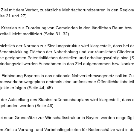
 Ziel mit dem Verbot, zusätzliche Mehrfachgrundzentren in den Region
ite 21 und 27).
 Kriterien zur Zuordnung von Gemeinden in den ländlichen Raum bzw
zelfall leicht modifiziert (Seite 31, 32).
sichtlich der Normen zur Siedlungsstruktur wird klargestellt, dass bei 
enentwicklung Flächen der Naherholung und zur räumlichen Gliederun
ne geeigneten Potentialflächen darstellen und erhaltungswürdig sind (
indungsziel werden Ausnahmen in das Ziel aufgenommen bzw. konkretis
 Einbindung Bayerns in das nationale Nahverkehrswegenetz soll im Zu
desverkehrswegeplans erstmals eine umfassende Öffentlichkeitsbeteili
jekte erfolgen (Seite 44, 45).
 der Aufstellung des Staatsstraßenausbauplans wird klargestellt, das
gebunden werden (Seite 46).
i neue Grundsätze zur Wirtschaftsstruktur in Bayern werden eingefügt 
m Ziel zu Vorrang- und Vorbehaltsgebieten für Bodenschätze wird in de