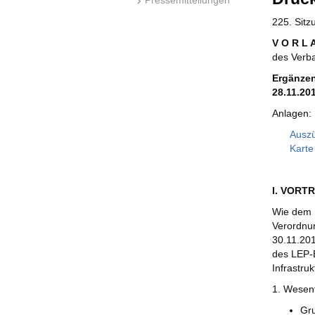
225. Sit
V O R L 
des Verb
Ergänzen
28.11.20
Anlagen:
Auszü
Karte
I. VORT
Wie dem I
Verordnu
30.11.201
des LEP-E
Infrastru
1. Wesen
Gru