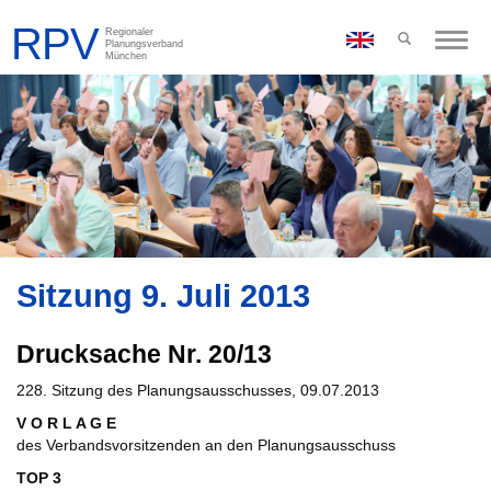
Toggle
naviga
Sitzung 9. Juli 2013
Drucksache Nr. 20/13
228. Sitzung des Planungsausschusses, 09.07.2013
V O R L A G E
des Verbandsvorsitzenden an den Planungsausschuss
TOP 3