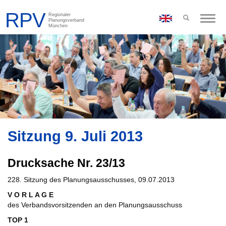
Toggle
naviga
Sitzung 9. Juli 2013
Drucksache Nr. 23/13
228. Sitzung des Planungsausschusses, 09.07.2013
V O R L A G E
des Verbandsvorsitzenden an den Planungsausschuss
TOP 1