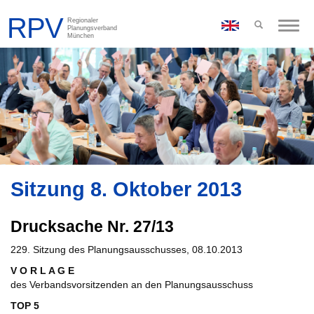
Toggle
naviga
Sitzung 8. Oktober 2013
Drucksache Nr. 27/13
229. Sitzung des Planungsausschusses, 08.10.2013
V O R L A G E
des Verbandsvorsitzenden an den Planungsausschuss
TOP 5