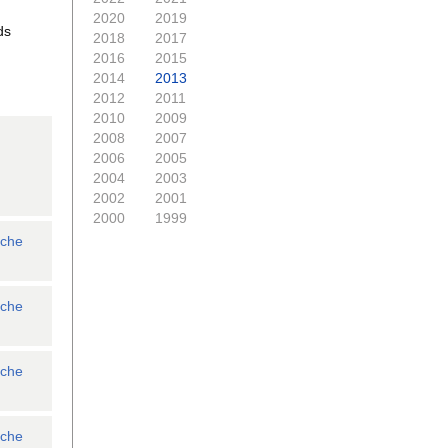
2020
2019
ds
2018
2017
2016
2015
2014
2013
2012
2011
2010
2009
2008
2007
2006
2005
2004
2003
2002
2001
2000
1999
ache
ache
ache
ache