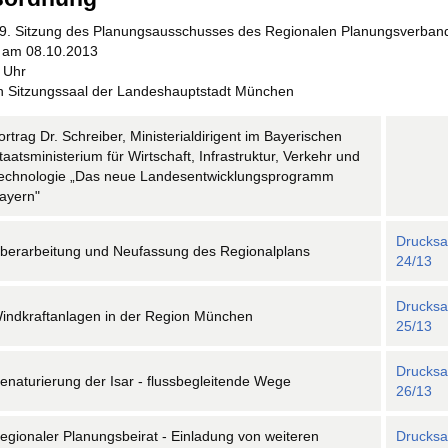
229. Sitzung des Planungsausschusses des Regionalen Planungsverban
am 08.10.2013
 Uhr
n Sitzungssaal der Landeshauptstadt München
ortrag Dr. Schreiber, Ministerialdirigent im Bayerischen
taatsministerium für Wirtschaft, Infrastruktur, Verkehr und
echnologie „Das neue Landesentwicklungsprogramm
ayern"
Drucks
berarbeitung und Neufassung des Regionalplans
24/13
Drucks
indkraftanlagen in der Region München
25/13
Drucks
enaturierung der Isar - flussbegleitende Wege
26/13
egionaler Planungsbeirat - Einladung von weiteren
Drucks