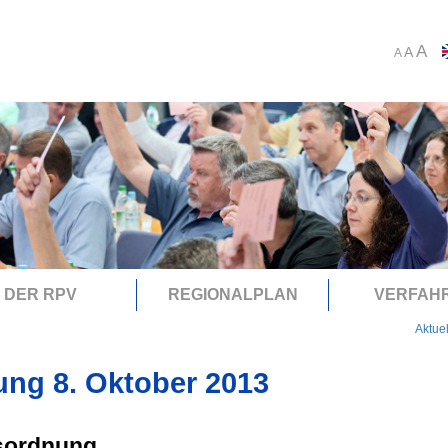
A
A
A
DER RPV
REGIONALPLAN
VERFAH
Aktue
ung 8. Oktober 2013
sordnung