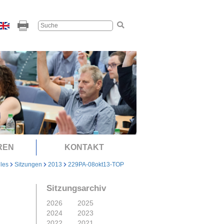
REN
KONTAKT
lles
Sitzungen
2013
229PA-08okt13-TOP
Sitzungsarchiv
2026
2025
2024
2023
2022
2021