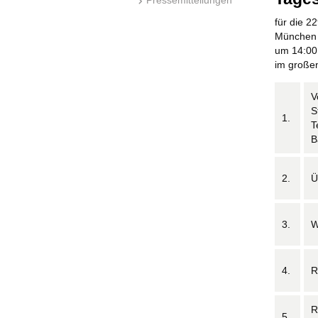
für die 
München 
um 14:00
im große
V
S
1.
T
B
2.
Ü
3.
W
4.
R
R
5.