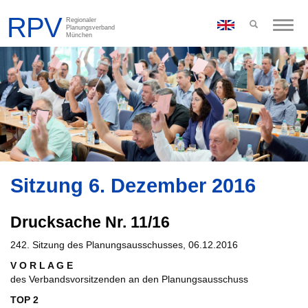
Toggle
naviga
Sitzung 6. Dezember 2016
Drucksache Nr. 11/16
242. Sitzung des Planungsausschusses, 06.12.2016
V O R L A G E
des Verbandsvorsitzenden an den Planungsausschuss
TOP 2