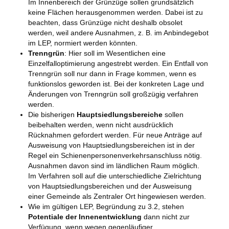
Im Innenbereich der Grünzüge sollen grundsätzlich
keine Flächen herausgenommen werden. Dabei ist zu
beachten, dass Grünzüge nicht deshalb obsolet
werden, weil andere Ausnahmen, z. B. im Anbindegebot
im LEP, normiert werden könnten.
Trenngrün
: Hier soll im Wesentlichen eine
Einzelfalloptimierung angestrebt werden. Ein Entfall von
Trenngrün soll nur dann in Frage kommen, wenn es
funktionslos geworden ist. Bei der konkreten Lage und
Änderungen von Trenngrün soll großzügig verfahren
werden.
Die bisherigen
Hauptsiedlungsbereiche
sollen
beibehalten werden, wenn nicht ausdrücklich
Rücknahmen gefordert werden. Für neue Anträge auf
Ausweisung von Hauptsiedlungsbereichen ist in der
Regel ein Schienenpersonenverkehrsanschluss nötig.
Ausnahmen davon sind im ländlichen Raum möglich.
Im Verfahren soll auf die unterschiedliche Zielrichtung
von Hauptsiedlungsbereichen und der Ausweisung
einer Gemeinde als Zentraler Ort hingewiesen werden.
Wie im gültigen LEP, Begründung zu 3.2, stehen
Potentiale der Innenentwicklung
dann nicht zur
Verfügung, wenn wegen gegenläufiger