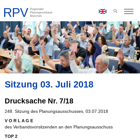
Toggle
naviga
Sitzung 03. Juli 2018
Drucksache Nr. 7/18
248. Sitzung des Planungsausschusses, 03.07.2018
V O R L A G E
des Verbandsvorsitzenden an den Planungsausschuss
TOP 2