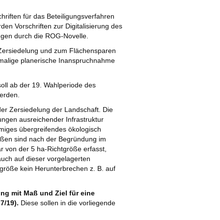
iften für das Beteiligungsverfahren
den Vorschriften zur Digitalisierung des
ungen durch die ROG-Novelle.
 Zersiedelung und zum Flächensparen
tmalige planerische Inanspruchnahme
oll ab der 19. Wahlperiode des
werden.
der Zersiedelung der Landschaft. Die
lungen ausreichender Infrastruktur
umiges übergreifendes ökologisch
ßen sind nach der Begründung im
 von der 5 ha-Richtgröße erfasst,
uch auf dieser vorgelagerten
tgröße kein Herunterbrechen z. B. auf
g mit Maß und Ziel für eine
7/19).
Diese sollen in die vorliegende