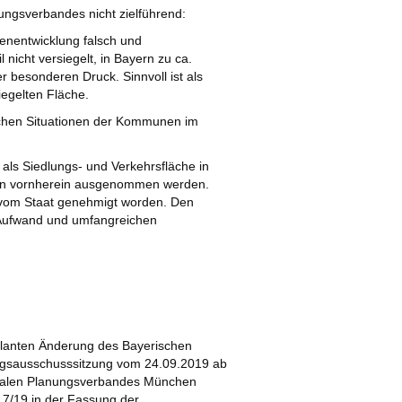
ungsverbandes nicht zielführend:
henentwicklung falsch und
 nicht versiegelt, in Bayern zu ca.
r besonderen Druck. Sinnvoll ist als
iegelten Fläche.
lichen Situationen der Kommunen im
ls Siedlungs- und Verkehrsfläche in
on vornherein ausgenommen werden.
 vom Staat genehmigt worden. Den
 Aufwand und umfangreichen
lanten Änderung des Bayerischen
ngsausschusssitzung vom 24.09.2019 ab
ionalen Planungsverbandes München
 7/19 in der Fassung der