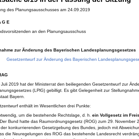
zung des Planungsausschusses am 24.09.2019
A G E
ndsvorsitzenden an den Planungsausschuss
gnahme zur Änderung des Bayerischen Landesplanungsgesetzes
:
Gesetzentwurf zur Änderung des Bayerischen Landesplanungsges
RAG
 Juli 2019 hat der Ministerrat den beiliegenden Gesetzentwurf zur Än
nungsgesetzes (LPlG) gebilligt. Es gibt Gelegenheit zur Stellungnah
taat Bayern.
zentwurf enthält im Wesentlichen drei Punkte:
notwendig, um die bestehende Rechtslage, d. h.
ein Vollgesetz im Frei
. Der Bund hatte das Raumordnungsgesetz (ROG) zum 29. November 2
t der konkurrierenden Gesetzgebung des Bundes, jedoch mit Abweichun
ass die Neuregelungen des ROG das bestehende Landesrecht verdrän