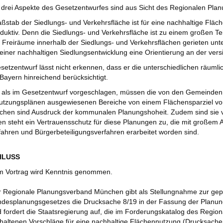
 drei Aspekte des Gesetzentwurfes sind aus Sicht des Regionalen Plan
ßstab der Siedlungs- und Verkehrsfläche ist für eine nachhaltige Fläc
duktiv. Denn die Siedlungs- und Verkehrsfläche ist zu einem großen Teil
 Freiräume innerhalb der Siedlungs- und Verkehrsflächen gerieten unte
iner nachhaltigen Siedlungsentwicklung eine Orientierung an der vers
setzentwurf lässt nicht erkennen, dass er die unterschiedlichen räum
 Bayern hinreichend berücksichtigt.
 als im Gesetzentwurf vorgeschlagen, müssen die von den Gemeinden a
utzungsplänen ausgewiesenen Bereiche von einem Flächensparziel v
ächen sind Ausdruck der kommunalen Planungshoheit. Zudem sind sie
 steht ein Vertrauensschutz für diese Planungen zu, die mit großem
ahren und Bürgerbeteiligungsverfahren erarbeitet worden sind.
CHLUSS
 Vortrag wird Kenntnis genommen.
 Regionale Planungsverband München gibt als Stellungnahme zur gep
desplanungsgesetzes die Drucksache 8/19 in der Fassung der Planu
 fordert die Staatsregierung auf, die im Forderungskatalog des Reg
haltenen Vorschläge für eine nachhaltige Flächennutzung (Drucksache