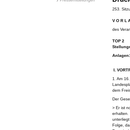
253. Sit
V O R L 
des Vera
TOP 2
Stellun
Anlagen
I. VORT
1. Am 16.
Landespla
dem Freis
Der Geset
> Er ist 
erhalten
unterlieg
Folge, d