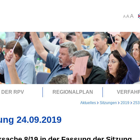
A
A
A
DER RPV
REGIONALPLAN
VERFAH
Aktuelles
Sitzungen
2019
253
ung 24.09.2019
sache 8/19 in der Fassung der Sitzung