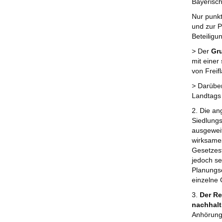
Bayerisc
Nur punkt
und zur P
Beteiligu
> Der
Gr
mit einer
von Freif
> Darübe
Landtags 
2. Die an
Siedlungs
ausgeweit
wirksame
Gesetzest
jedoch se
Planungse
einzelne
3.
Der Re
nachhalt
Anhörung