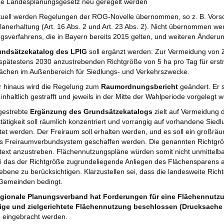
he Landesplanungsgesetz neu geregelt werden
uell werden Regelungen der ROG-Novelle übernommen, so z. B. Vorschr
lanerhaltung (Art. 16 Abs. 2 und Art. 23 Abs. 2). Nicht übernommen wer
ngsverfahrens, die in Bayern bereits 2015 gelten, und weiteren Änder
undsätzekatalog des LPlG
soll ergänzt werden: Zur Vermeidung von
 spätestens 2030 anzustrebenden Richtgröße von 5 ha pro Tag für ers
lächen im Außenbereich für Siedlungs- und Verkehrszwecke.
r hinaus wird die Regelung zum
Raumordnungsbericht
geändert. Er s
inhaltlich gestrafft und jeweils in der Mitte der Wahlperiode vorgelegt 
gestrebte
Ergänzung des Grundsätzekatalogs
zielt auf Vermeidung 
tätigkeit soll räumlich konzentriert und vorrangig auf vorhandene Sied
et werden. Der Freiraum soll erhalten werden, und es soll ein großrä
s Freiraumverbundsystem geschaffen werden. Die genannten Richtgrö
ext anzustreben. Flächennutzungspläne würden somit nicht unmittelbar
i das der Richtgröße zugrundeliegende Anliegen des Flächensparens a
bene zu berücksichtigen. Klarzustellen sei, dass die landesweite Rich
 Gemeinden bedingt.
gionale Planungsverband hat Forderungen für eine Flächennutzun
ige und zielgerichtete Flächennutzung beschlossen (Drucksache 
 eingebracht werden.