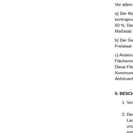
Vor allem
a) Der Ma
kontrapro
50 %. Die
Maßstab e
b) Der Ge
Freistaat
c) Anders
Flächenn
Diese Fl
Kommunen
Anhörverf
II. BES
Vom
Der
Lan
und
ent