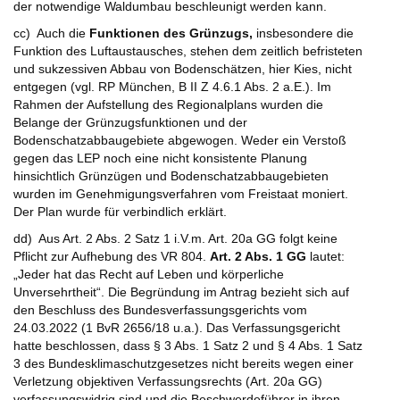
der notwendige Waldumbau beschleunigt werden kann.
cc) Auch die
Funktionen des Grünzugs,
insbesondere die
Funktion des Luftaustausches, stehen dem zeitlich befristeten
und sukzessiven Abbau von Bodenschätzen, hier Kies, nicht
entgegen (vgl. RP München, B II Z 4.6.1 Abs. 2 a.E.). Im
Rahmen der Aufstellung des Regionalplans wurden die
Belange der Grünzugsfunktionen und der
Bodenschatzabbaugebiete abgewogen. Weder ein Verstoß
gegen das LEP noch eine nicht konsistente Planung
hinsichtlich Grünzügen und Bodenschatzabbaugebieten
wurden im Genehmigungsverfahren vom Freistaat moniert.
Der Plan wurde für verbindlich erklärt.
dd) Aus Art. 2 Abs. 2 Satz 1 i.V.m. Art. 20a GG folgt keine
Pflicht zur Aufhebung des VR 804.
Art. 2 Abs. 1 GG
lautet:
„Jeder hat das Recht auf Leben und körperliche
Unversehrtheit“. Die Begründung im Antrag bezieht sich auf
den Beschluss des Bundesverfassungsgerichts vom
24.03.2022 (1 BvR 2656/18 u.a.). Das Verfassungsgericht
hatte beschlossen, dass § 3 Abs. 1 Satz 2 und § 4 Abs. 1 Satz
3 des Bundesklimaschutzgesetzes nicht bereits wegen einer
Verletzung objektiven Verfassungsrechts (Art. 20a GG)
verfassungswidrig sind und die Beschwerdeführer in ihren