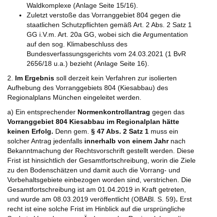
Waldkomplexe (Anlage Seite 15/16).
Zuletzt verstoße das Vorranggebiet 804 gegen die
staatlichen Schutzpflichten gemäß Art. 2 Abs. 2 Satz 1
GG i.V.m. Art. 20a GG, wobei sich die Argumentation
auf den sog. Klimabeschluss des
Bundesverfassungsgerichts vom 24.03.2021 (1 BvR
2656/18 u.a.) bezieht (Anlage Seite 16).
2.
Im Ergebnis
soll derzeit kein Verfahren zur isolierten
Aufhebung des Vorranggebiets 804 (Kiesabbau) des
Regionalplans München eingeleitet werden.
a) Ein entsprechender
Normenkontrollantrag
gegen das
Vorranggebiet 804 Kiesabbau im Regionalplan hätte
keinen Erfolg.
Denn gem.
§ 47 Abs. 2 Satz 1
muss ein
solcher Antrag jedenfalls
innerhalb von einem Jahr
nach
Bekanntmachung der Rechtsvorschrift gestellt werden. Diese
Frist ist hinsichtlich der Gesamtfortschreibung, worin die Ziele
zu den Bodenschätzen und damit auch die Vorrang- und
Vorbehaltsgebiete einbezogen worden sind, verstrichen. Die
Gesamtfortschreibung ist am 01.04.2019 in Kraft getreten,
und wurde am 08.03.2019 veröffentlicht (OBABl. S. 59)
.
Erst
recht ist eine solche Frist im Hinblick auf die ursprüngliche