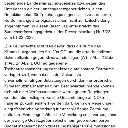
bestehende Landesklimaschutzgesetze bzw. gegen das
Unterlassen einiger Landesgesetzgeber richten, einen
Reduktionspfad für Treibhausgase gesetzlich zu normieren,
wurden mangels Erfolgsaussichten nicht zur Entscheidung
angenommen. In diesen Beschluss unterstreicht das
Bundesverfassungsgericht lt. der Pressemitteilung Nr. 7/22
vom 01.02.2022:
„Die Grundrechte schützen davor, dass die durch das
Klimaschutzgebot des Art. 20a GG und die grundrechtlichen
Schutzpflichten gegen Klimawandelfolgen (Art. 2 Abs. 2 Satz
1, Art. 14 Abs. 1 GG) aufgegebene
Treibhausgasminderungslast einseitig auf spätere Zeiträume
verlagert wird, wenn dies in der Zukunft zu
unverhältnismäßigen Belastungen durch dann erforderliche
Klimaschutzmaßnahmen führt. Beschwerdeführende können
sich mit einer Verfassungsbeschwerde gegen Regelungen
wenden, die festlegen, welche Gesamtmenge an CO² in
näherer Zukunft emittiert werden darf, wenn die Regelungen
eingriffsähnliche Vorwirkung für anschließende Zeiträume
entfalten. Eine eingriffsähnliche Vorwirkung setzt voraus, dass
der jeweilige Gesetzgeber selbst einem grob erkennbaren
Budget insgesamt noch zulassungsfähiger CO²-Emmissionen