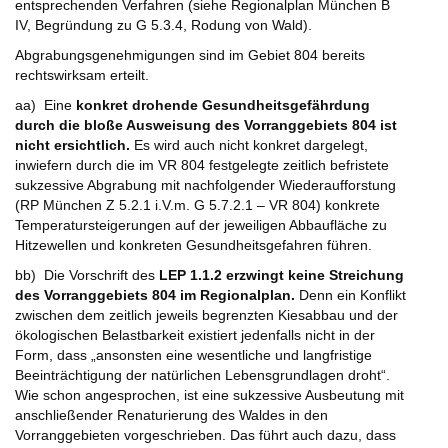
entsprechenden Verfahren (siehe Regionalplan München B
IV, Begründung zu G 5.3.4, Rodung von Wald).
Abgrabungsgenehmigungen sind im Gebiet 804 bereits
rechtswirksam erteilt.
aa) Eine
konkret drohende Gesundheitsgefährdung
durch die bloße Ausweisung des Vorranggebiets 804 ist
nicht ersichtlich.
Es wird auch nicht konkret dargelegt,
inwiefern durch die im VR 804 festgelegte zeitlich befristete
sukzessive Abgrabung mit nachfolgender Wiederaufforstung
(RP München Z 5.2.1 i.V.m. G 5.7.2.1 – VR 804) konkrete
Temperatursteigerungen auf der jeweiligen Abbaufläche zu
Hitzewellen und konkreten Gesundheitsgefahren führen.
bb) Die Vorschrift des
LEP 1.1.2 erzwingt keine Streichung
des Vorranggebiets 804 im Regionalplan.
Denn ein Konflikt
zwischen dem zeitlich jeweils begrenzten Kiesabbau und der
ökologischen Belastbarkeit existiert jedenfalls nicht in der
Form, dass „ansonsten eine wesentliche und langfristige
Beeinträchtigung der natürlichen Lebensgrundlagen droht“.
Wie schon angesprochen, ist eine sukzessive Ausbeutung mit
anschließender Renaturierung des Waldes in den
Vorranggebieten vorgeschrieben. Das führt auch dazu, dass