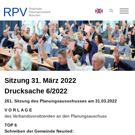
Toggle
naviga
Sitzung 31. März 2022
Drucksache 6/2022
261. Sitzung des Planungsausschusses am 31.03.2022
V O R L A G E
des Verbandsvorsitzenden an den Planungsauschuss
TOP 6
Schreiben der Gemeinde Neuried: