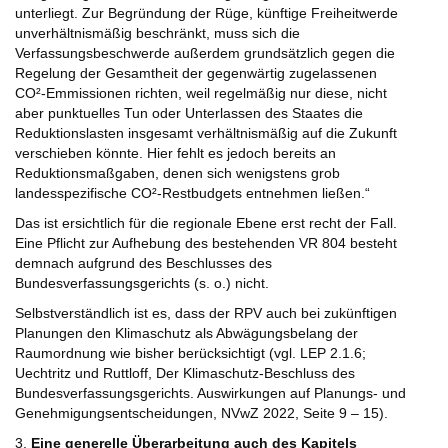
unterliegt. Zur Begründung der Rüge, künftige Freiheitwerde
unverhältnismäßig beschränkt, muss sich die
Verfassungsbeschwerde außerdem grundsätzlich gegen die
Regelung der Gesamtheit der gegenwärtig zugelassenen
CO²-Emmissionen richten, weil regelmäßig nur diese, nicht
aber punktuelles Tun oder Unterlassen des Staates die
Reduktionslasten insgesamt verhältnismäßig auf die Zukunft
verschieben könnte. Hier fehlt es jedoch bereits an
Reduktionsmaßgaben, denen sich wenigstens grob
landesspezifische CO²-Restbudgets entnehmen ließen.“
Das ist ersichtlich für die regionale Ebene erst recht der Fall.
Eine Pflicht zur Aufhebung des bestehenden VR 804 besteht
demnach aufgrund des Beschlusses des
Bundesverfassungsgerichts (s. o.) nicht.
Selbstverständlich ist es, dass der RPV auch bei zukünftigen
Planungen den Klimaschutz als Abwägungsbelang der
Raumordnung wie bisher berücksichtigt (vgl. LEP 2.1.6;
Uechtritz und Ruttloff, Der Klimaschutz-Beschluss des
Bundesverfassungsgerichts. Auswirkungen auf Planungs- und
Genehmigungsentscheidungen, NVwZ 2022, Seite 9 – 15).
3.
Eine generelle Überarbeitung auch des Kapitels