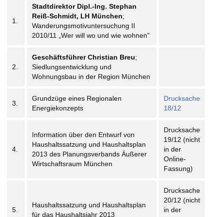
Stadtdirektor Dipl.-Ing. Stephan
Reiß-Schmidt, LH München
;
1.
Wanderungsmotivuntersuchung II
2010/11 „Wer will wo und wie wohnen"
Geschäftsführer Christian Breu
;
2.
Siedlungsentwicklung und
Wohnungsbau in der Region München
Grundzüge eines Regionalen
Drucksache
3.
Energiekonzepts
18/12
Drucksache
Information über den Entwurf von
19/12 (nicht
Haushaltssatzung und Haushaltsplan
4.
in der
2013 des Planungsverbands Äußerer
Online-
Wirtschaftsraum München
Fassung)
Drucksache
20/12 (nicht
Haushaltssatzung und Haushaltsplan
5.
in der
für das Haushaltsjahr 2013