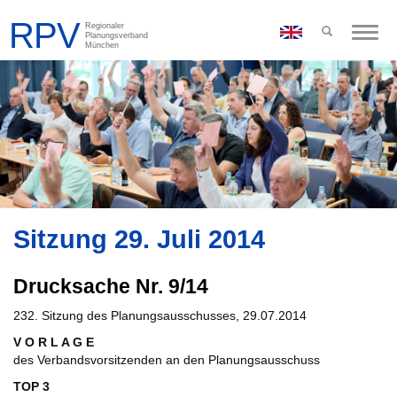
Toggle
naviga
Sitzung 29. Juli 2014
Drucksache Nr. 9/14
232. Sitzung des Planungsausschusses, 29.07.2014
V O R L A G E
des Verbandsvorsitzenden an den Planungsausschuss
TOP 3