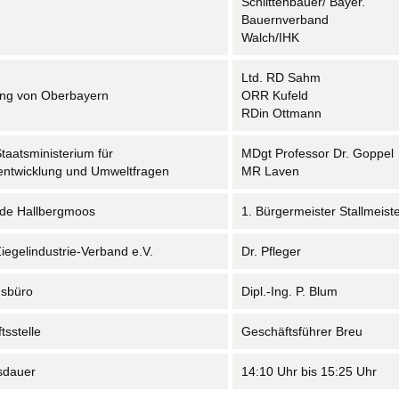
Schlittenbauer/ Bayer.
Bauernverband
Walch/IHK
Ltd. RD Sahm
ng von Oberbayern
ORR Kufeld
RDin Ottmann
taatsministerium für
MDgt Professor Dr. Goppel
ntwicklung und Umweltfragen
MR Laven
de Hallbergmoos
1. Bürgermeister Stallmeist
iegelindustrie-Verband e.V.
Dr. Pfleger
gsbüro
Dipl.-Ing. P. Blum
tsstelle
Geschäftsführer Breu
sdauer
14:10 Uhr bis 15:25 Uhr