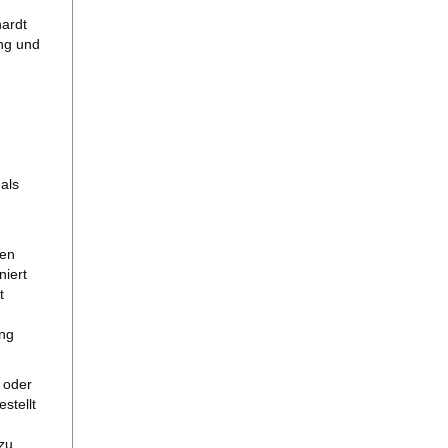
hardt
ung und
als
den
niert
t
ung
 oder
stellt
zu