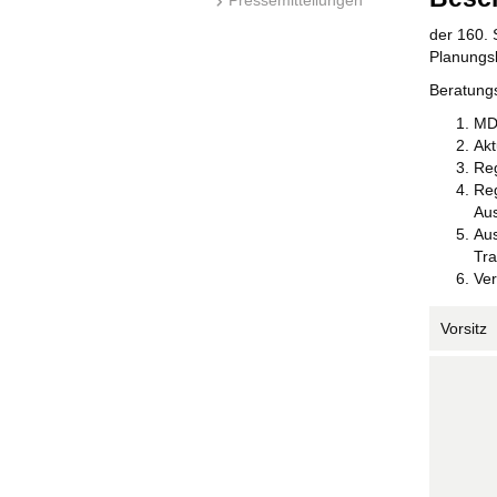
der 160. 
Planungs
Beratung
MDg
Akt
Reg
Reg
Aus
Aus
Tra
Ve
Vorsitz