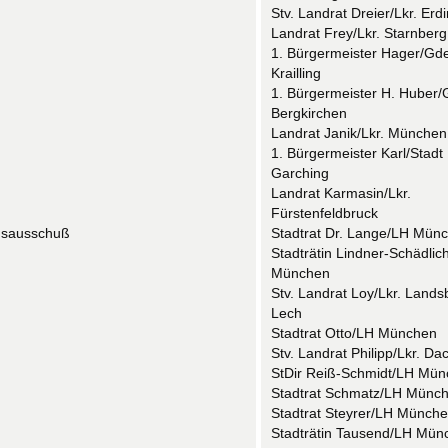
Stv. Landrat Dreier/Lkr. Erd
Landrat Frey/Lkr. Starnberg
1. Bürgermeister Hager/Gde
Krailling
1. Bürgermeister H. Huber/
Bergkirchen
Landrat Janik/Lkr. München
1. Bürgermeister Karl/Stadt
Garching
Landrat Karmasin/Lkr.
Fürstenfeldbruck
gsausschuß
Stadtrat Dr. Lange/LH Mün
Stadträtin Lindner-Schädlic
München
Stv. Landrat Loy/Lkr. Lands
Lech
Stadtrat Otto/LH München
Stv. Landrat Philipp/Lkr. Da
StDir Reiß-Schmidt/LH Mü
Stadtrat Schmatz/LH Münc
Stadtrat Steyrer/LH Münch
Stadträtin Tausend/LH Mün