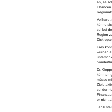
an, es so
Chancen d
Regional
Vollhardt
könne sic
sei bei de
Region zu
Diskrepa
Frey kön
würden al
unterschi
Sonderfl
Dr. Goppe
könnten 
müsse mit
Ziele akt
sei der r
Finanzaus
er nicht 
Janik stel