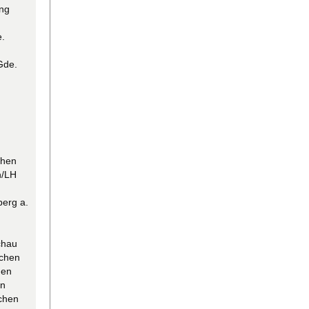
ing
.
Gde.
chen
h/LH
berg a.
chau
nchen
hen
en
chen