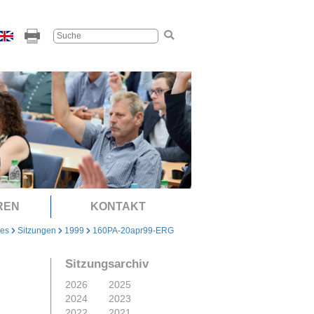
REN
KONTAKT
les
Sitzungen
1999
160PA-20apr99-ERG
Sitzungsarchiv
2026
2025
2024
2023
2022
2021