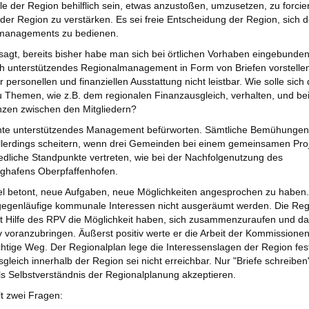
lle der Region behilflich sein, etwas anzustoßen, umzusetzen, zu forcie
er Region zu verstärken. Es sei freie Entscheidung der Region, sich 
managements zu bedienen.
 sagt, bereits bisher habe man sich bei örtlichen Vorhaben eingebunden
h unterstützendes Regionalmanagement in Form von Briefen vorstelle
r personellen und finanziellen Ausstattung nicht leistbar. Wie solle sich 
 Themen, wie z.B. dem regionalen Finanzausgleich, verhalten, und be
nzen zwischen den Mitgliedern?
nte unterstützendes Management befürworten. Sämtliche Bemühungen
lerdings scheitern, wenn drei Gemeinden bei einem gemeinsamen Pro
edliche Standpunkte vertreten, wie bei der Nachfolgenutzung des
ughafens Oberpfaffenhofen.
l betont, neue Aufgaben, neue Möglichkeiten angesprochen zu haben.
gegenläufige kommunale Interessen nicht ausgeräumt werden. Die Reg
 Hilfe des RPV die Möglichkeit haben, sich zusammenzuraufen und da
iv voranzubringen. Äußerst positiv werte er die Arbeit der Kommissionen
ichtige Weg. Der Regionalplan lege die Interessenslagen der Region fes
gleich innerhalb der Region sei nicht erreichbar. Nur "Briefe schreibe
als Selbstverständnis der Regionalplanung akzeptieren.
lt zwei Fragen: