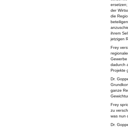
ersetzen;
der Wirts
die Regio
beteilig
anzuschie
ihrem Sel
jetzigen 
Frey vers
regional
Gewerbe u
dadurch a
Projekte 
Dr. Gopp
Grundkon
ganze Reg
Gewichtu
Frey spri
zu versch
was nun 
Dr. Goppe