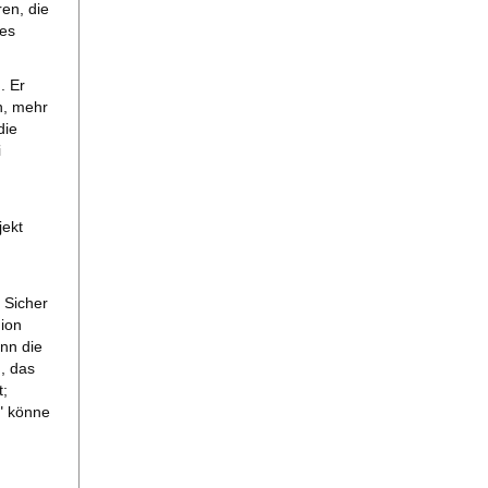
ren, die
des
. Er
n, mehr
die
i
jekt
 Sicher
ion
nn die
, das
t;
n" könne