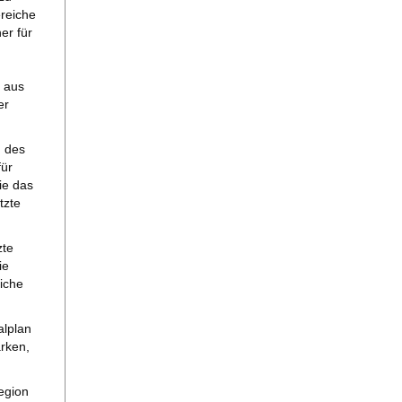
ereiche
er für
h aus
er
g des
ür
ie das
tzte
zte
ie
iche
alplan
rken,
egion