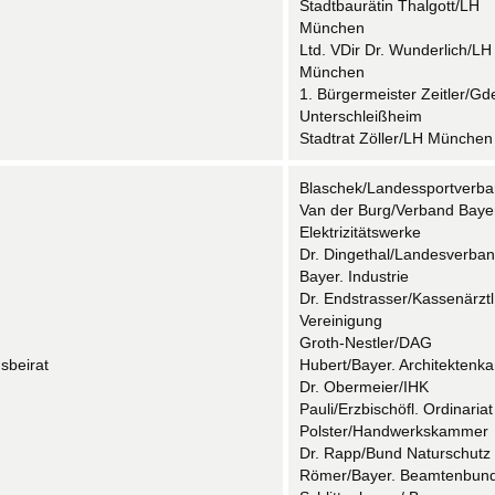
Stadtbaurätin Thalgott/LH
München
Ltd. VDir Dr. Wunderlich/LH
München
1. Bürgermeister Zeitler/Gd
Unterschleißheim
Stadtrat Zöller/LH München
Blaschek/Landessportverb
Van der Burg/Verband Bayer
Elektrizitätswerke
Dr. Dingethal/Landesverban
Bayer. Industrie
Dr. Endstrasser/Kassenärztl
Vereinigung
Groth-Nestler/DAG
sbeirat
Hubert/Bayer. Architekten
Dr. Obermeier/IHK
Pauli/Erzbischöfl. Ordinariat
Polster/Handwerkskammer
Dr. Rapp/Bund Naturschutz
Römer/Bayer. Beamtenbun