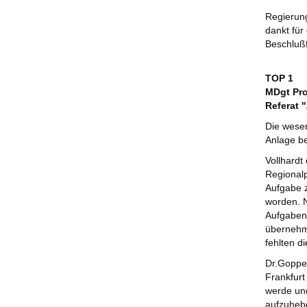
Regierung
dankt für
Beschlußf
TOP 1
MDgt Pro
Referat 
Die wesen
Anlage be
Vollhardt
Regional
Aufgabe z
worden. 
Aufgaben,
übernehme
fehlten d
Dr.Goppel
Frankfurt
werde und
aufzuheb