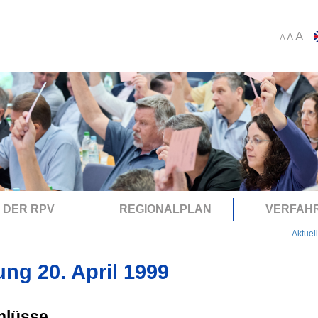
A
A
A
DER RPV
REGIONALPLAN
VERFAH
Aktuel
ung 20. April 1999
hlüsse