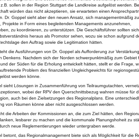
 z.B. sollen in der Region Stuttgart die Landkreise aufgelöst werden. B
chaft würden das nicht akzeptieren, sie erwarteten einen Ansprechpartn
n. Dr. Goppel sieht aber den neuen Ansatz, sich managementmäßig zu
en, Projekte in Form eines begleitenden Managements anzunehmen,
ben, zu koordinieren, zu unterstützen. Die Geschäftsführer sollten sic
bstverständnis heraus als Promotor sehen, wozu sie schon aufgrund d
Rechtslage den Auftrag sowie die Legitimation hätten.
teht die Ausführungen von Dr. Goppel als Aufforderung zur Verstärkun
en Denkens. Nachdem sich der Norden schwerpunktmäßig zum Gebiet f
nd der Süden für die Erholung entwickelt hätten, stellt er die Frage, w
uftretende Problem des finanziellen Ungleichgewichts für regionsgestü
gelöst werden könne.
el sieht Lösungen in Zusammenführung von Teilraumgutachten, vernet
zeptionen, wobei der RPV den Querschnittsbezug wahren müsse für d
ion, auch bei den Zielsetzungen des Regionalplans. Eine unterschiedl
ng von Räumen könne aber nicht ausgeschlossen werden.
cht die Arbeiten der Kommissionen an, die zum Ziel hätten, den Region
lanken, lesbarer zu machen und die kommunale Planungshoheit zu stä
durch neue Reglementierungen wieder untergraben werde.
l betont, das Regionalmanagement biete sich als Möglichkeit für die R