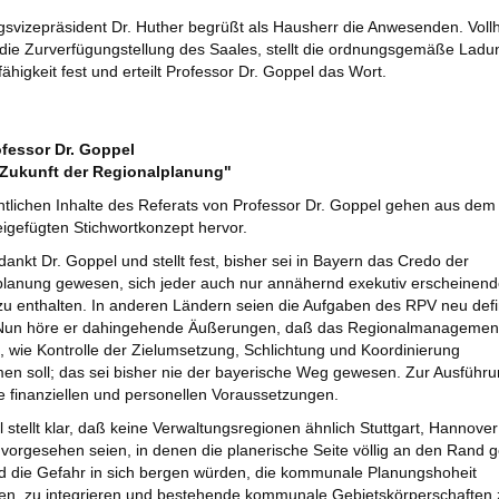
svizepräsident Dr. Huther begrüßt als Hausherr die Anwesenden. Voll
 die Zurverfügungstellung des Saales, stellt die ordnungsgemäße Lad
ähigkeit fest und erteilt Professor Dr. Goppel das Wort.
fessor Dr. Goppel
"Zukunft der Regionalplanung"
tlichen Inhalte des Referats von Professor Dr. Goppel gehen aus dem 
igefügten Stichwortkonzept hervor.
 dankt Dr. Goppel und stellt fest, bisher sei in Bayern das Credo der
planung gewesen, sich jeder auch nur annähernd exekutiv erscheinen
u enthalten. In anderen Ländern seien die Aufgaben des RPV neu defi
Nun höre er dahingehende Äußerungen, daß das Regionalmanagemen
 wie Kontrolle der Zielumsetzung, Schlichtung und Koordinierung
n soll; das sei bisher nie der bayerische Weg gewesen. Zur Ausführ
ie finanziellen und personellen Voraussetzungen.
 stellt klar, daß keine Verwaltungsregionen ähnlich Stuttgart, Hannover
 vorgesehen seien, in denen die planerische Seite völlig an den Rand ge
 die Gefahr in sich bergen würden, die kommunale Planungshoheit
en, zu integrieren und bestehende kommunale Gebietskörperschaften 