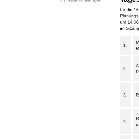
für die 1
Planungs
um 14:00
im Sitzu
M
1.
R
A
2.
P
3.
R
R
4.
u