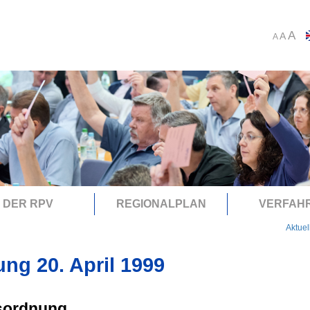
A
A
A
DER RPV
REGIONALPLAN
VERFAH
Aktuel
ung 20. April 1999
sordnung