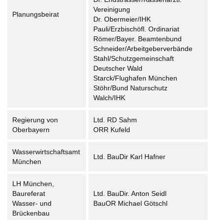
Vereinigung
Planungsbeirat
Dr. Obermeier/IHK
Pauli/Erzbischöfl. Ordinariat
Römer/Bayer. Beamtenbund
Schneider/Arbeitgeberverbände
Stahl/Schutzgemeinschaft
Deutscher Wald
Starck/Flughafen München
Stöhr/Bund Naturschutz
Walch/IHK
Regierung von
Ltd. RD Sahm
Oberbayern
ORR Kufeld
Wasserwirtschaftsamt
Ltd. BauDir Karl Hafner
München
LH München,
Baureferat
Ltd. BauDir. Anton Seidl
Wasser- und
BauOR Michael Götschl
Brückenbau