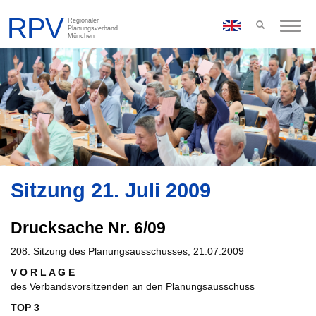
Toggle
naviga
Sitzung 21. Juli 2009
Drucksache Nr. 6/09
208. Sitzung des Planungsausschusses, 21.07.2009
V O R L A G E
des Verbandsvorsitzenden an den Planungsausschuss
TOP 3