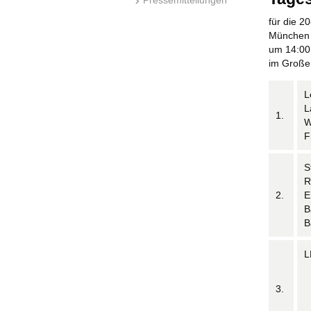
für die 
München 
um 14:00
im Große
L
L
1.
W
F
S
R
2.
E
B
B
L
3.