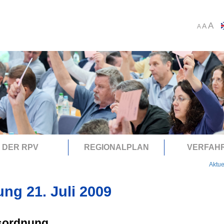
A
A
A
DER RPV
REGIONALPLAN
VERFAH
Aktue
ung 21. Juli 2009
sordnung