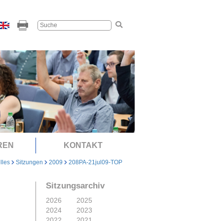
REN
KONTAKT
lles
Sitzungen
2009
208PA-21jul09-TOP
Sitzungsarchiv
2026
2025
2024
2023
2022
2021