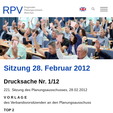
Toggle
naviga
Sitzung 28. Februar 2012
Drucksache Nr. 1/12
221. Sitzung des Planungsausschusses, 28.02.2012
V O R L A G E
des Verbandsvorsitzenden an den Planungsausschuss
TOP 2