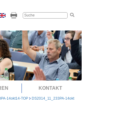
REN
KONTAKT
3PA-14okt14-TOP
DS2014_11_233PA-14okt