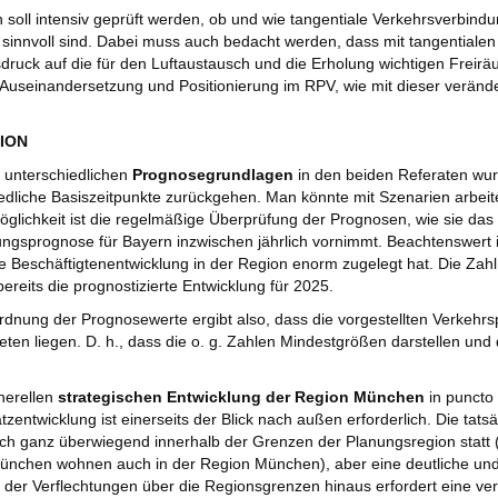
h soll intensiv geprüft werden, ob und wie tangentiale Verkehrsverbi
innvoll sind. Dabei muss auch bedacht werden, dass mit tangentiale
druck auf die für den Luftaustausch und die Erholung wichtigen Freir
Auseinandersetzung und Positionierung im RPV, wie mit dieser veränd
ION
 unterschiedlichen
Prognosegrundlagen
in den beiden Referaten wurd
edliche Basiszeitpunkte zurückgehen. Man könnte mit Szenarien arbei
glichkeit ist die regelmäßige Überprüfung der Prognosen, wie sie da
ngsprognose für Bayern inzwischen jährlich vornimmt. Beachtenswert is
e Beschäftigtenentwicklung in der Region enorm zugelegt hat. Die Zahl
 bereits die prognostizierte Entwicklung für 2025.
rdnung der Prognosewerte ergibt also, dass die vorgestellten Verkeh
eten liegen. D. h., dass die o. g. Zahlen Mindestgrößen darstellen und
nerellen
strategischen Entwicklung der Region München
in puncto
atzentwicklung ist einerseits der Blick nach außen erforderlich. Die tat
h ganz überwiegend innerhalb der Grenzen der Planungsregion statt 
nchen wohnen auch in der Region München), aber eine deutliche und 
er Verflechtungen über die Regionsgrenzen hinaus erfordert eine ver