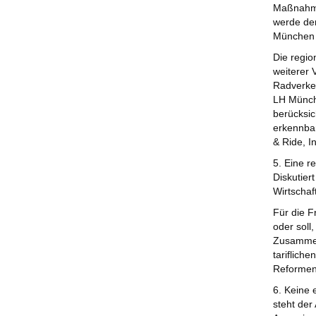
Maßnahmen
werde der
München e
Die regi
weiterer 
Radverkeh
LH Münche
berücksic
erkennbar
& Ride, I
5. Eine 
Diskutie
Wirtschaf
Für die F
oder soll
Zusammena
tariflich
Reformen 
6. Keine
steht der