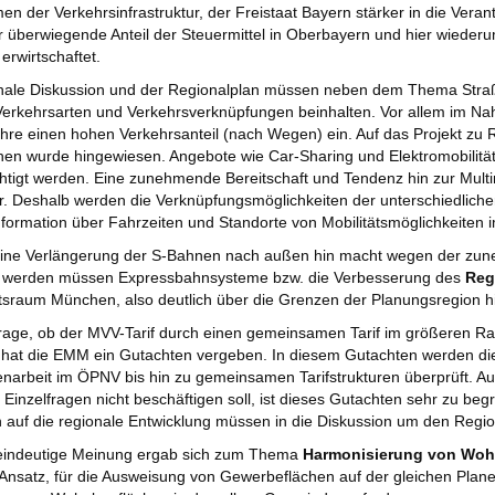
 der Verkehrsinfrastruktur, der Freistaat Bayern stärker in die Veran
 überwiegende Anteil der Steuermittel in Oberbayern und hier wiederu
rwirtschaftet.
onale Diskussion und der Regionalplan müssen neben dem Thema Stra
Verkehrsarten und Verkehrsverknüpfungen beinhalten. Vor allem im 
re einen hohen Verkehrsanteil (nach Wegen) ein. Auf das Projekt zu
n wurde hingewiesen. Angebote wie Car-Sharing und Elektromobilität 
htigt werden. Eine zunehmende Bereitschaft und Tendenz hin zur Multimo
. Deshalb werden die Verknüpfungsmöglichkeiten der unterschiedlichen
nformation über Fahrzeiten und Standorte von Mobilitätsmöglichkeiten 
reine Verlängerung der S-Bahnen nach außen hin macht wegen der zun
rt werden müssen Expressbahnsysteme bzw. die Verbesserung des
Reg
tsraum München, also deutlich über die Grenzen der Planungsregion h
rage, ob der MVV-Tarif durch einen gemeinsamen Tarif im größeren R
, hat die EMM ein Gutachten vergeben. In diesem Gutachten werden die
rbeit im ÖPNV bis hin zu gemeinsamen Tarifstrukturen überprüft. Au
en Einzelfragen nicht beschäftigen soll, ist dieses Gutachten sehr zu b
auf die regionale Entwicklung müssen in die Diskussion um den Region
 eindeutige Meinung ergab sich zum Thema
Harmonisierung von Woh
 Ansatz, für die Ausweisung von Gewerbeflächen auf der gleichen Plane