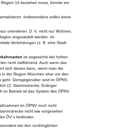
r Region 14 beziehen muss, könnte ein
ematisieren. Insbesondere sollen keine
ktur orientieren. D. h. nicht nur Wohnen,
Region angesiedelt werden. Im
tiale Verbindungen (z. B. eine Stadt-
rkehrsarten
ist angesichts der hohen
ten nicht zielführend. Auch wenn das
iert sich dieses dann, wenn man die
ich in der Region München eher um den
es geht. Demgegenüber sind im ÖPNV,
lich (2. Stammstrecke, Erdinger
ch im Betrieb ist das System des ÖPNV
 Maßnahmen im ÖPNV noch nicht
-Stammstrecke nicht wie vorgesehen
des ÖV´s bedeuten.
esondere bei den vordringlichen