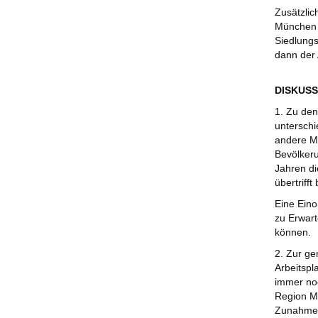
Zusätzlic
München s
Siedlungs
dann der 
DISKUSS
1. Zu den
unterschi
andere Mö
Bevölkeru
Jahren di
übertrifft
Eine Eino
zu Erwart
können.
2. Zur ge
Arbeitspl
immer noc
Region Mü
Zunahme d