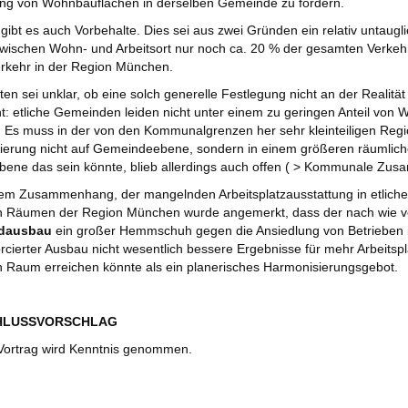
ng von Wohnbauflächen in derselben Gemeinde zu fordern.
ibt es auch Vorbehalte. Dies sei aus zwei Gründen ein relativ untaugl
wischen Wohn- und Arbeitsort nur noch ca. 20 % der gesamten Verkehr
erkehr in der Region München.
en sei unklar, ob eine solch generelle Festlegung nicht an der Realit
t: etliche Gemeinden leiden nicht unter einem zu geringen Anteil von
Es muss in der von den Kommunalgrenzen her sehr kleinteiligen Regi
ierung nicht auf Gemeindeebene, sondern in einem größeren räumli
bene das sein könnte, blieb allerdings auch offen ( > Kommunale Zu
sem Zusammenhang, der mangelnden Arbeitsplatzausstattung in etliche
en Räumen der Region München wurde angemerkt, dass der nach wie vo
ndausbau
ein großer Hemmschuh gegen die Ansiedlung von Betrieben is
orcierter Ausbau nicht wesentlich bessere Ergebnisse für mehr Arbeitsp
n Raum erreichen könnte als ein planerisches Harmonisierungsgebot.
CHLUSSVORSCHLAG
ortrag wird Kenntnis genommen.