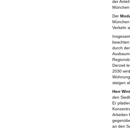
der Ante
München 
Der
Modal
München 
Verkehr 
Insgesamt
beachten 
durch de
Ausbauma
Regionsbe
Derzeit l
2030 wir
Wohnungsn
steigen a
Herr Win
den Siedl
Er plädie
Konzentra
Arbeiten 
gegenüber
an den Sc