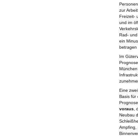
Personenv
zur Arbei
Freizeit-
und im öf
Verkehrsl
Rad- und 
ein Minus
betragen 
Im Güterv
Prognosen
München s
Infrastru
zunehme
Eine zwe
Basis für
Prognose
voraus
, 
Neubau de
Schleißhe
Ampfing, 
Binnenve