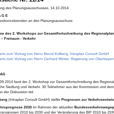
zung des Planungsausschusses, 14.10.2014
A G E
andsvorsitzenden an den Planungsausschuss
se des 2. Workshops zur Gesamtfortschreibung des Regionalpl
 – Freiraum - Verkehr
rts zum Vortrag von Herrn Bernd Kollberg, Intraplan Consult GmbH
rts zum Vortrag von Herrn Gerhard Winter, Regierung von Oberbayer
RAG
.09.2014 fand der 2. Workshop zur Gesamtfortschreibung des Regiona
che Siedlung und Verkehr. 30 Teilnehmer aus der Kommission und dem 
 der Diskussion teil.
lberg
(Intraplan Consult GmbH) stellte
Prognosen zur Verkehrsentwi
ehrsprognose 2030
im Rahmen der aktuellen
Bundesverkehrswegep
rprognosen 2010 bis 2030 und der Veränderung des BIP 2010 bis 203