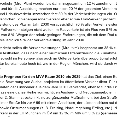
erkehr (Mrd. Pkm) werden bis dahin insgesamt um 12 % zunehmen. Di
t und für die Ausbildung machen nur noch 20 % der gesamten Verkehr
 und Urlaubsverkehr inzwischen fast 50 % der Verkehrsleistungen ein. 
fentlichen Schienenpersonenverkehr ebenso wie Pkw-Verkehr prozentua
eistung des Pkw im Jahr 2030 voraussichtlich 70 % aller Verkehrsleist
Fußverkehr steigen nicht weiter. Im Radverkehr ist ein Plus von 8 % 
 von 8 %. Wegen der relativ geringen Entfernungen, die mit dem Rad 
sie lediglich 5 % der Verkehrsleistung im Jahr 2030.
erkehr sollen die Verkehrsleistungen (Mrd. tkm) insgesamt um 38 % zu
 festhalten, dass nach einer räumlichen Differenzierung die Zunahme 
owohl im Personen- also auch im Güterverkehr überproportional erfol
ktur bereits heute hoch ist, wie in der Region München, wird sie durch 
n.
ite
Prognose für den MVV-Raum 2010 bis 2025
hat das Ziel, einen Be
 die Bewertung von Ausbauprojekten im öffentlichen Verkehr dient. Für
daten der Einwohner aus dem Jahr 2010 verwendet, ebenso für die Er
dass eine ganze Reihe von wichtigen Ausbau- und Neubauangeboten im 
r 2. Stammstrecke inkl. netzergänzender Maßnahmen, bei den Straßen
imer Straße bis zur A 99 mit einem Anschluss, der Lückenschluss auf 
sowie Ortsumgehungen (z. B. Freising, Nordumgehung Erding, etc.). 
rkehr in der LH München im ÖV um 12 %, im MIV um 9 % zu (
gemesse