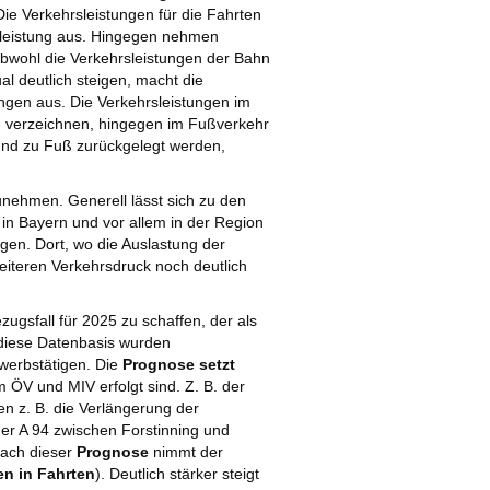
e Verkehrsleistungen für die Fahrten
sleistung aus. Hingegen nehmen
Obwohl die Verkehrsleistungen der Bahn
l deutlich steigen, macht die
ungen aus. Die Verkehrsleistungen im
zu verzeichnen, hingegen im Fußverkehr
und zu Fuß zurückgelegt werden,
nehmen. Generell lässt sich zu den
in Bayern und vor allem in der Region
gen. Dort, wo die Auslastung der
weiteren Verkehrsdruck noch deutlich
zugsfall für 2025 zu schaffen, der als
 diese Datenbasis wurden
werbstätigen. Die
Prognose setzt
ÖV und MIV erfolgt sind. Z. B. der
 z. B. die Verlängerung der
der A 94 zwischen Forstinning und
Nach dieser
Prognose
nimmt der
n in Fahrten
). Deutlich stärker steigt