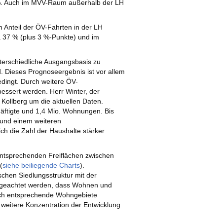
%. Auch im MVV-Raum außerhalb der LH
n Anteil der ÖV-Fahrten in der LH
37 % (plus 3 %-Punkte) und im
nterschiedliche Ausgangsbasis zu
 Dieses Prognoseergebnis ist vor allem
ingt. Durch weitere ÖV-
ssert werden. Herr Winter, der
Kollberg um die aktuellen Daten.
häftigte und 1,4 Mio. Wohnungen. Bis
 und einem weiteren
h die Zahl der Haushalte stärker
 entsprechenden Freiflächen zwischen
(
siehe beiliegende Charts
).
schen Siedlungsstruktur mit der
f geachtet werden, dass Wohnen und
uch entsprechende Wohngebiete
weitere Konzentration der Entwicklung