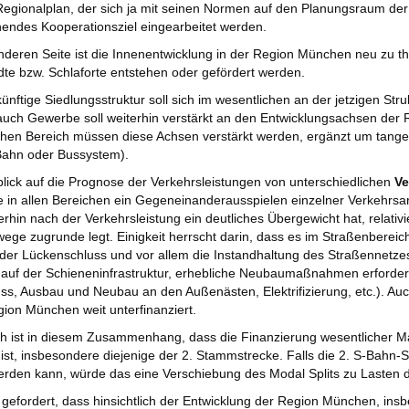
egionalplan, der sich ja mit seinen Normen auf den Planungsraum de
endes Kooperationsziel eingearbeitet werden.
nderen Seite ist die Innenentwicklung in der Region München neu zu th
dte bzw. Schlaforte entstehen oder gefördert werden.
künftige Siedlungsstruktur soll sich im wesentlichen an der jetzigen Stru
uch Gewerbe soll weiterhin verstärkt an den Entwicklungsachsen der 
chen Bereich müssen diese Achsen verstärkt werden, ergänzt um tangen
ahn oder Bussystem).
blick auf die Prognose der Verkehrsleistungen von unterschiedlichen
Ve
in allen Bereichen ein Gegeneinanderausspielen einzelner Verkehrsar
erhin nach der Verkehrsleistung ein deutliches Übergewicht hat, relativ
ege zugrunde legt. Einigkeit herrscht darin, dass es im Straßenbere
der Lückenschluss und vor allem die Instandhaltung des Straßennetz
 auf der Schieneninfrastruktur, erhebliche Neubaumaßnahmen erforder
ss, Ausbau und Neubau an den Außenästen, Elektrifizierung, etc.). Au
gion München weit unterfinanziert.
ch ist in diesem Zusammenhang, dass die Finanzierung wesentlicher
 ist, insbesondere diejenige der 2. Stammstrecke. Falls die 2. S-Bahn
rden kann, würde das eine Verschiebung des Modal Splits zu Lasten 
gefordert, dass hinsichtlich der Entwicklung der Region München, insb