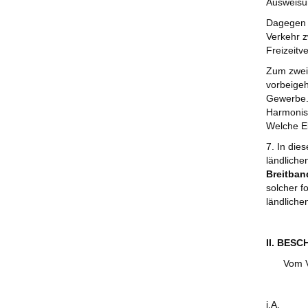
Ausweisu
Dagegen g
Verkehr z
Freizeitv
Zum zweit
vorbeigeh
Gewerbe. 
Harmonis
Welche E
7. In die
ländlich
Breitba
solcher f
ländliche
II. BES
Vom V
i.A.