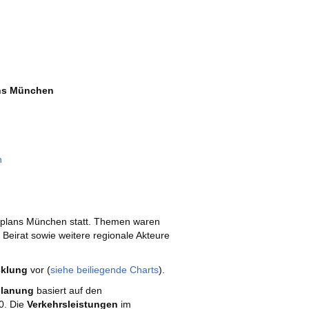
ans München
n
lplans München statt. Themen waren
Beirat sowie weitere regionale Akteure
cklung
vor (
siehe beiliegende Charts
).
lanung
basiert auf den
0. Die
Verkehrsleistungen
im