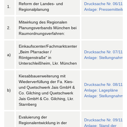
Reform der Landes- und
Drucksache Nr. 06/11
1.
Regionalplanung
Anlage: Pressemitteilun
Mitwirkung des Regionalen
2.
Planungsverbands München bei
Raumordnungsverfahren:
Einkaufscenter/Fachmarktcenter
„Beim Pfarracker /
Drucksache Nr. 07/11
a)
Röntgenstraße" in
Anlage: Stellungnahme
Unterschleißheim, Lkr. München
Kiesabbauerweiterung mit
Wiederverfüllung der Fa. Kies-
Drucksache Nr. 08/11
und Quetschwerk Jais GmbH &
b)
Anlage: Lagepläne
Co. Gilching und Quetschwerk
Anlage: Stellungnahme
Jais GmbH & Co. Gilching, Lkr.
Starnberg
Evaluierung der
Drucksache Nr. 09/11
Regionalentwicklung in der
Anlage: Stand der