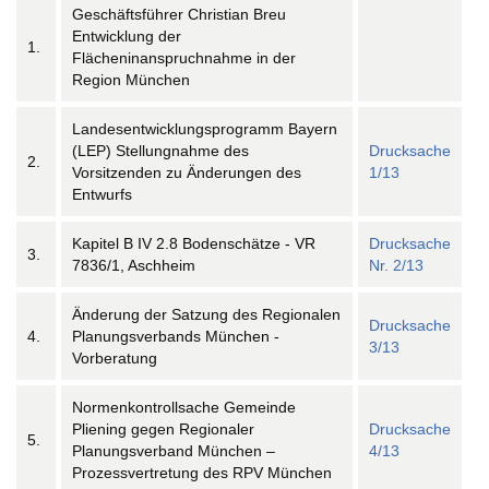
Geschäftsführer Christian Breu
Entwicklung der
1.
Flächeninanspruchnahme in der
Region München
Landesentwicklungsprogramm Bayern
(LEP) Stellungnahme des
Drucksache
2.
Vorsitzenden zu Änderungen des
1/13
Entwurfs
Kapitel B IV 2.8 Bodenschätze - VR
Drucksache
3.
7836/1, Aschheim
Nr. 2/13
Änderung der Satzung des Regionalen
Drucksache
4.
Planungsverbands München -
3/13
Vorberatung
Normenkontrollsache Gemeinde
Pliening gegen Regionaler
Drucksache
5.
Planungsverband München –
4/13
Prozessvertretung des RPV München