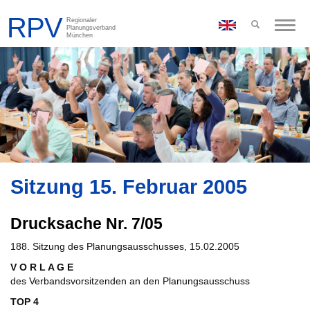
Toggle
naviga
Sitzung 15. Februar 2005
Drucksache Nr. 7/05
188. Sitzung des Planungsausschusses, 15.02.2005
V O R L A G E
des Verbandsvorsitzenden an den Planungsausschuss
TOP 4